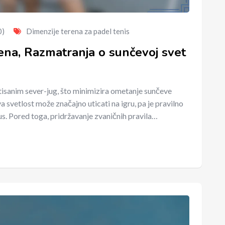
0)
Dimenzije terena za padel tenis
erena, Razmatranja o sunčevoj svet
ntisanim sever-jug, što minimizira ometanje sunčeve
va svetlost može značajno uticati na igru, pa je pravilno
us. Pored toga, pridržavanje zvaničnih pravila…