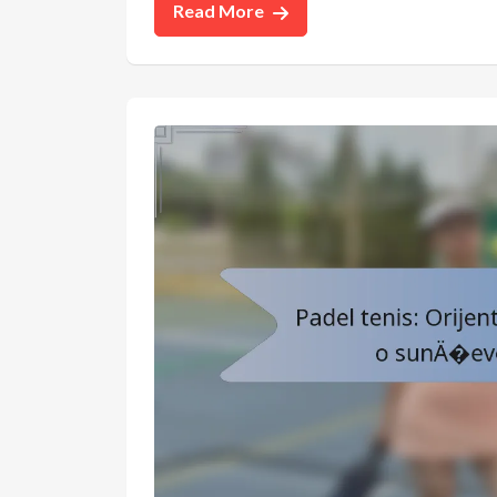
Read More