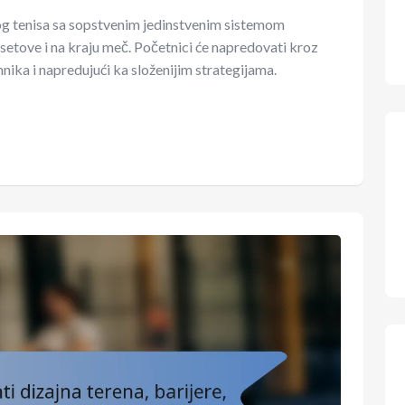
og tenisa sa sopstvenim jedinstvenim sistemom
setove i na kraju meč. Početnici će napredovati kroz
hnika i napredujući ka složenijim strategijama.