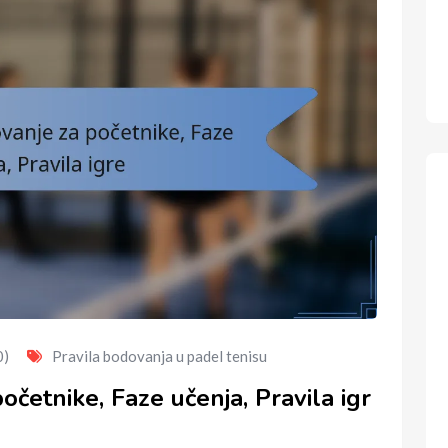
0)
Pravila bodovanja u padel tenisu
očetnike, Faze učenja, Pravila igr