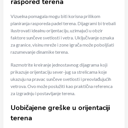
raspored terena
Vizuelna pomagala mogu biti korisna prilikom
planiranja rasporeda padel terena. Dijagrami bi trebali
ilustrovati idealnu orijentaciju, uzimajući u obzir
faktore sunčeve svetlosti i vetra. Uključivanje oznaka
za granice, visinu mreže i zone igrača može poboljšati
razumevanje dinamike terena.
Razmotrite kreiranje jednostavnog dijagrama koji
prikazuje orijentaciju sever-jug sa strelicama koje
ukazuju na pravac sunčeve svetlosti i preovlađujućih
vetrova. Ovo može poslužiti kao praktična referenca
za izgradnju i postavljanje terena.
Uobičajene greške u orijentaciji
terena