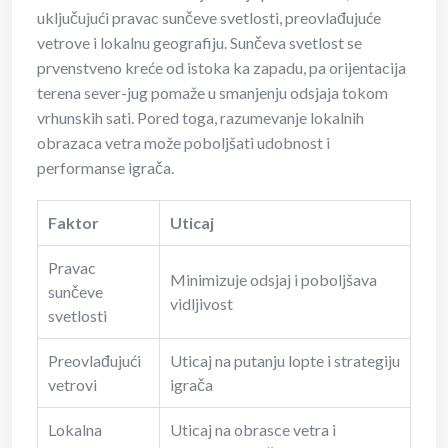
uključujući pravac sunčeve svetlosti, preovlađujuće
vetrove i lokalnu geografiju. Sunčeva svetlost se
prvenstveno kreće od istoka ka zapadu, pa orijentacija
terena sever-jug pomaže u smanjenju odsjaja tokom
vrhunskih sati. Pored toga, razumevanje lokalnih
obrazaca vetra može poboljšati udobnost i
performanse igrača.
Faktor
Uticaj
Pravac
Minimizuje odsjaj i poboljšava
sunčeve
vidljivost
svetlosti
Preovlađujući
Uticaj na putanju lopte i strategiju
vetrovi
igrača
Lokalna
Uticaj na obrasce vetra i