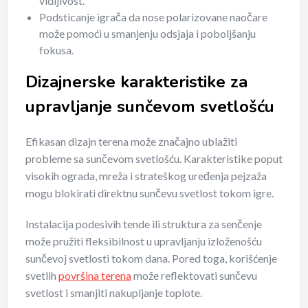
vidljivost.
Podsticanje igrača da nose polarizovane naočare
može pomoći u smanjenju odsjaja i poboljšanju
fokusa.
Dizajnerske karakteristike za
upravljanje sunčevom svetlošću
Efikasan dizajn terena može značajno ublažiti
probleme sa sunčevom svetlošću. Karakteristike poput
visokih ograda, mreža i strateškog uređenja pejzaža
mogu blokirati direktnu sunčevu svetlost tokom igre.
Instalacija podesivih tende ili struktura za senčenje
može pružiti fleksibilnost u upravljanju izloženošću
sunčevoj svetlosti tokom dana. Pored toga, korišćenje
svetlih
površina terena
može reflektovati sunčevu
svetlost i smanjiti nakupljanje toplote.