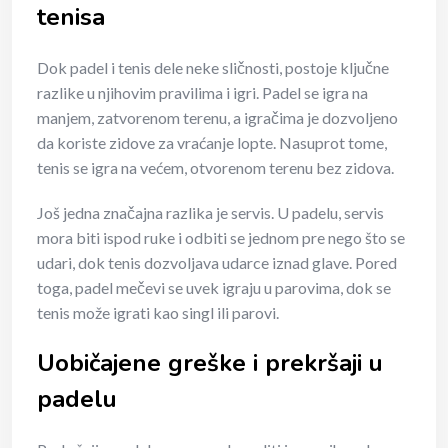
tenisa
Dok padel i tenis dele neke sličnosti, postoje ključne
razlike u njihovim pravilima i igri. Padel se igra na
manjem, zatvorenom terenu, a igračima je dozvoljeno
da koriste zidove za vraćanje lopte. Nasuprot tome,
tenis se igra na većem, otvorenom terenu bez zidova.
Još jedna značajna razlika je servis. U padelu, servis
mora biti ispod ruke i odbiti se jednom pre nego što se
udari, dok tenis dozvoljava udarce iznad glave. Pored
toga, padel mečevi se uvek igraju u parovima, dok se
tenis može igrati kao singl ili parovi.
Uobičajene greške i prekršaji u
padelu