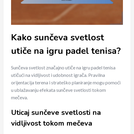
Kako sunčeva svetlost
utiče na igru padel tenisa?
Sunčeva svetlost značajno utiče na igru padel tenisa
utičući na vidljivost i udobnost igrača. Pravilna
orijentacija terena i strateško planiranje mogu pomoći
u ublažavanju efekata sunčeve svetlosti tokom
mečeva.
Uticaj sunčeve svetlosti na
vidljivost tokom mečeva