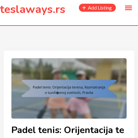
to
teslaways.rs
Add Listing
content
Padel tenis: Orijentacija te