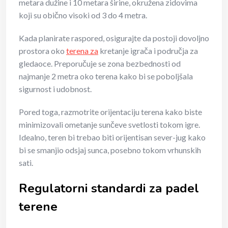
metara dužine i 10 metara širine, okružena zidovima
koji su obično visoki od 3 do 4 metra.
Kada planirate raspored, osigurajte da postoji dovoljno
prostora oko
terena za
kretanje igrača i područja za
gledaoce. Preporučuje se zona bezbednosti od
najmanje 2 metra oko terena kako bi se poboljšala
sigurnost i udobnost.
Pored toga, razmotrite orijentaciju terena kako biste
minimizovali ometanje sunčeve svetlosti tokom igre.
Idealno, teren bi trebao biti orijentisan sever-jug kako
bi se smanjio odsjaj sunca, posebno tokom vrhunskih
sati.
Regulatorni standardi za padel
terene