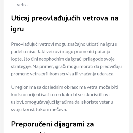
vetra.
Uticaj preovlađujućih vetrova na
igru
Preovlađujući vetrovi mogu značajno uticati na igru u
padel tenisu. Jaki vetrovi mogu promeniti putanju
lopte, što čini neophodnim da igrači prilagode svoje
strategije. Na primer, igrači mogu morati da predviđaju
promene vetra prilikom servisa ili vraćanja udaraca.
U regionima sa doslednim obrascima vetra, može biti
korisno orijentisati teren kako bi se iskoristili ovi
uslovi, omogućavajući igračima da iskoriste vetar u
svoju korist tokom mečeva.
Preporučeni dijagrami za