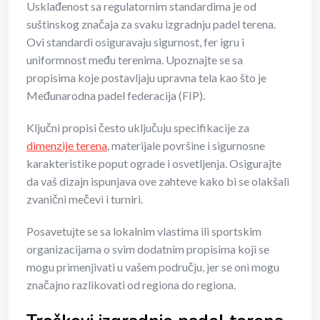
Usklađenost sa regulatornim standardima je od
suštinskog značaja za svaku izgradnju padel terena.
Ovi standardi osiguravaju sigurnost, fer igru i
uniformnost među terenima. Upoznajte se sa
propisima koje postavljaju upravna tela kao što je
Međunarodna padel federacija (FIP).
Ključni propisi često uključuju specifikacije za
dimenzije terena
, materijale površine i sigurnosne
karakteristike poput ograde i osvetljenja. Osigurajte
da vaš dizajn ispunjava ove zahteve kako bi se olakšali
zvanični mečevi i turniri.
Posavetujte se sa lokalnim vlastima ili sportskim
organizacijama o svim dodatnim propisima koji se
mogu primenjivati u vašem području, jer se oni mogu
značajno razlikovati od regiona do regiona.