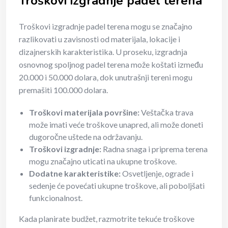
Troškovi izgradnje padel terena
Troškovi izgradnje padel terena mogu se značajno
razlikovati u zavisnosti od materijala, lokacije i
dizajnerskih karakteristika. U proseku, izgradnja
osnovnog spoljnog padel terena može koštati između
20.000 i 50.000 dolara, dok unutrašnji tereni mogu
premašiti 100.000 dolara.
Troškovi materijala površine:
Veštačka trava
može imati veće troškove unapred, ali može doneti
dugoročne uštede na održavanju.
Troškovi izgradnje:
Radna snaga i priprema terena
mogu značajno uticati na ukupne troškove.
Dodatne karakteristike:
Osvetljenje, ograde i
sedenje će povećati ukupne troškove, ali poboljšati
funkcionalnost.
Kada planirate budžet, razmotrite tekuće troškove