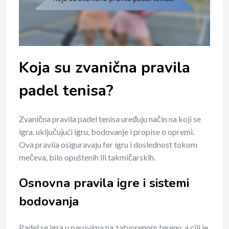
Koja su zvanična pravila
padel tenisa?
Zvanična pravila padel tenisa uređuju način na koji se
igra, uključujući igru, bodovanje i propise o opremi.
Ova pravila osiguravaju fer igru i doslednost tokom
mečeva, bilo opuštenih ili takmičarskih.
Osnovna pravila igre i sistemi
bodovanja
Padel se igra u parovima na zatvorenom terenu, a cilj je