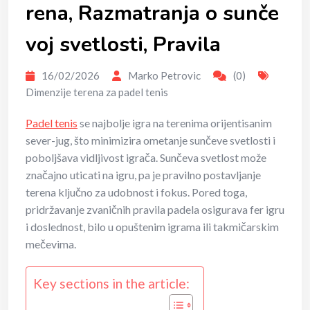
rena, Razmatranja o sunče
voj svetlosti, Pravila
16/02/2026
Marko Petrovic
(0)
Dimenzije terena za padel tenis
Padel tenis
se najbolje igra na terenima orijentisanim
sever-jug, što minimizira ometanje sunčeve svetlosti i
poboljšava vidljivost igrača. Sunčeva svetlost može
značajno uticati na igru, pa je pravilno postavljanje
terena ključno za udobnost i fokus. Pored toga,
pridržavanje zvaničnih pravila padela osigurava fer igru
i doslednost, bilo u opuštenim igrama ili takmičarskim
mečevima.
Key sections in the article: