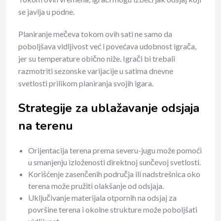
se javlja u podne.
Planiranje mečeva tokom ovih sati ne samo da
poboljšava vidljivost već i povećava udobnost igrača,
jer su temperature obično niže. Igrači bi trebali
razmotriti sezonske varijacije u satima dnevne
svetlosti prilikom planiranja svojih igara.
Strategije za ublažavanje odsjaja
na terenu
Orijentacija terena prema severu-jugu može pomoći
u smanjenju izloženosti direktnoj sunčevoj svetlosti.
Korišćenje zasenčenih područja ili nadstrešnica oko
terena može pružiti olakšanje od odsjaja.
Uključivanje materijala otpornih na odsjaj za
površine terena i okolne strukture može poboljšati