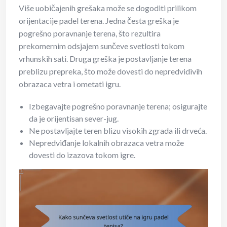
Više uobičajenih grešaka može se dogoditi prilikom
orijentacije padel terena. Jedna česta greška je
pogrešno poravnanje terena, što rezultira
prekomernim odsjajem sunčeve svetlosti tokom
vrhunskih sati. Druga greška je postavljanje terena
preblizu prepreka, što može dovesti do nepredvidivih
obrazaca vetra i ometati igru.
Izbegavajte pogrešno poravnanje terena; osigurajte
da je orijentisan sever-jug.
Ne postavljajte teren blizu visokih zgrada ili drveća.
Nepredviđanje lokalnih obrazaca vetra može
dovesti do izazova tokom igre.