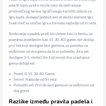
udariti loptu preko mreže tako da sleti unutar
protivničkog terena. Igrači mogu koristiti zidove za
igru lopte, dodajući jedinstveni strateški element igri.
Svaki meč se obično igra u formatu najbolje od tri seta.
Bodovanje u padelu prati isti sistem kao i u tenisu, sa
poenima dodeljenim kao 15, 30, 40 i game. Set dobija
prvi tim koji dostigne šest gemova, uz potrebu za
vođstvom od dva gema da bi se pobedilo. Ako set
dostigne 5-5, sledeći tim koji osvoji dva uzastopna
gema dobija set.
Poeni: 0, 15, 30, 40, Game
Setovi: Najbolje od tri seta
Pobediti set: Prvi do šest gemova sa vođstvom od
dva gema
Razlike između pravila padela i