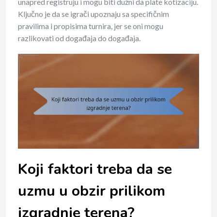
unapred registruju i mogu biti dužni da plate kotizaciju.
Ključno je da se igrači upoznaju sa specifičnim
pravilima i propisima turnira, jer se oni mogu
razlikovati od događaja do događaja.
Koji faktori treba da se
uzmu u obzir prilikom
izgradnje terena?