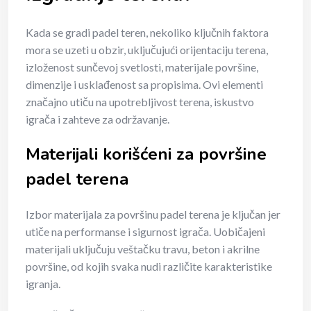
Kada se gradi padel teren, nekoliko ključnih faktora
mora se uzeti u obzir, uključujući orijentaciju terena,
izloženost sunčevoj svetlosti, materijale površine,
dimenzije i usklađenost sa propisima. Ovi elementi
značajno utiču na upotrebljivost terena, iskustvo
igrača i zahteve za održavanje.
Materijali korišćeni za površine
padel terena
Izbor materijala za površinu padel terena je ključan jer
utiče na performanse i sigurnost igrača. Uobičajeni
materijali uključuju veštačku travu, beton i akrilne
površine, od kojih svaka nudi različite karakteristike
igranja.