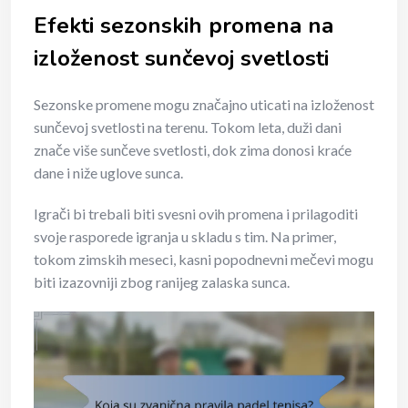
Efekti sezonskih promena na
izloženost sunčevoj svetlosti
Sezonske promene mogu značajno uticati na izloženost
sunčevoj svetlosti na terenu. Tokom leta, duži dani
znače više sunčeve svetlosti, dok zima donosi kraće
dane i niže uglove sunca.
Igrači bi trebali biti svesni ovih promena i prilagoditi
svoje rasporede igranja u skladu s tim. Na primer,
tokom zimskih meseci, kasni popodnevni mečevi mogu
biti izazovniji zbog ranijeg zalaska sunca.