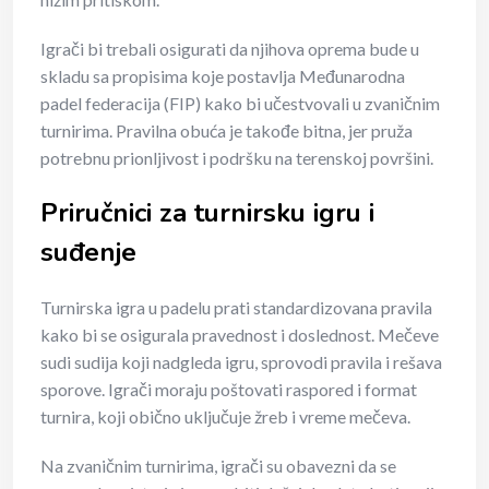
Igrači bi trebali osigurati da njihova oprema bude u
skladu sa propisima koje postavlja Međunarodna
padel federacija (FIP) kako bi učestvovali u zvaničnim
turnirima. Pravilna obuća je takođe bitna, jer pruža
potrebnu prionljivost i podršku na terenskoj površini.
Priručnici za turnirsku igru i
suđenje
Turnirska igra u padelu prati standardizovana pravila
kako bi se osigurala pravednost i doslednost. Mečeve
sudi sudija koji nadgleda igru, sprovodi pravila i rešava
sporove. Igrači moraju poštovati raspored i format
turnira, koji obično uključuje žreb i vreme mečeva.
Na zvaničnim turnirima, igrači su obavezni da se