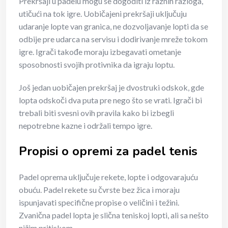
Prekršaji u padelu mogu se dogoditi iz raznih razloga,
utičući na tok igre. Uobičajeni prekršaji uključuju
udaranje lopte van granica, ne dozvoljavanje lopti da se
odbije pre udarca na servisu i dodirivanje mreže tokom
igre. Igrači takođe moraju izbegavati ometanje
sposobnosti svojih protivnika da igraju loptu.
Još jedan uobičajen prekršaj je dvostruki odskok, gde
lopta odskoči dva puta pre nego što se vrati. Igrači bi
trebali biti svesni ovih pravila kako bi izbegli
nepotrebne kazne i održali tempo igre.
Propisi o opremi za padel tenis
Padel oprema uključuje rekete, lopte i odgovarajuću
obuću. Padel rekete su čvrste bez žica i moraju
ispunjavati specifične propise o veličini i težini.
Zvanična padel lopta je slična teniskoj lopti, ali sa nešto
nižim pritiskom.