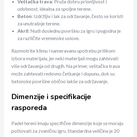
Veštačka trava:
Pruža dobru prionljivost i
udobnost, idealna za spoljne terene.
Beton:
Izdržljiv i lak za održavanje, često se koristi
za unutrašnje terene.
Akril:
Nudi doslednu površinu za igru i pogodna je
za različite vremenske uslove.
Razmotrite klimu i nameravanu upotrebu prilikom
izbora materijala, jer neki materijali mogu zahtevati
više održavanja od drugih. Na primer, veštačka trava
može zahtevati redovno četkanje i dopunu, dok su
betonske površine obično lakše za održavanje.
Dimenzije i specifikacije
rasporeda
Padel tereni imaju specifične dimenzije koje se moraju
poštovati za zvaničnu igru. Standardna veličina je 20