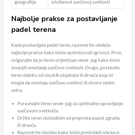
geografija
izloženost sunčevoj svetlosti
Najbolje prakse za postavljanje
padel terena
Kada postavljate padel teren, razmotrite sledeće
najbolje prakse kako biste optimizovali igrivost. Prvo,
osigurajte da je teren orijentisan sever-jug kako biste
smanjili ometanje sunčeve svetlosti. Drugo, postavite
teren daleko od visokih objekata ili drveća koja bi
mogla da ometaju sunčevu svetlost ili stvore senke
vetra.
Poravnajte teren sever-jug za optimalno upravljanje
sunčevom svetlošću.
Držite teren slobodnim od prepreka poput zgrada
ili drveća.
Razmotrite okolinu kako biste predvideli obrasce