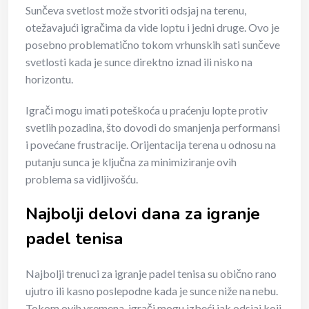
Sunčeva svetlost može stvoriti odsjaj na terenu,
otežavajući igračima da vide loptu i jedni druge. Ovo je
posebno problematično tokom vrhunskih sati sunčeve
svetlosti kada je sunce direktno iznad ili nisko na
horizontu.
Igrači mogu imati poteškoća u praćenju lopte protiv
svetlih pozadina, što dovodi do smanjenja performansi
i povećane frustracije. Orijentacija terena u odnosu na
putanju sunca je ključna za minimiziranje ovih
problema sa vidljivošću.
Najbolji delovi dana za igranje
padel tenisa
Najbolji trenuci za igranje padel tenisa su obično rano
ujutro ili kasno poslepodne kada je sunce niže na nebu.
Tokom ovih vremena, igrači mogu izbeći jak odsjaj koji