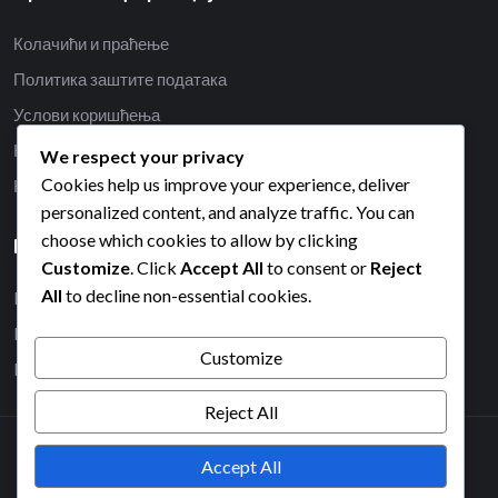
Колачићи и праћење
Политика заштите података
Услови коришћења
Наша прича
We respect your privacy
Cookies help us improve your experience, deliver
Контакт
personalized content, and analyze traffic. You can
choose which cookies to allow by clicking
Категорије
Customize
. Click
Accept All
to consent or
Reject
All
to decline non-essential cookies.
Dimenzije terena za padel tenis
Pravila bodovanja u padel tenisu
Customize
Pravila servisa u padel tenisu
Reject All
Accept All
2026© All right reserved by Radiustheme