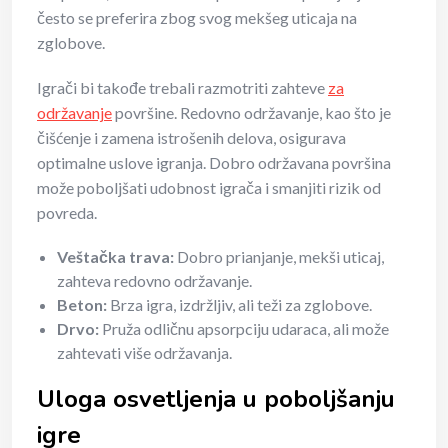
često se preferira zbog svog mekšeg uticaja na
zglobove.
Igrači bi takođe trebali razmotriti zahteve
za
održavanje
površine. Redovno održavanje, kao što je
čišćenje i zamena istrošenih delova, osigurava
optimalne uslove igranja. Dobro održavana površina
može poboljšati udobnost igrača i smanjiti rizik od
povreda.
Veštačka trava:
Dobro prianjanje, mekši uticaj,
zahteva redovno održavanje.
Beton:
Brza igra, izdržljiv, ali teži za zglobove.
Drvo:
Pruža odličnu apsorpciju udaraca, ali može
zahtevati više održavanja.
Uloga osvetljenja u poboljšanju
igre