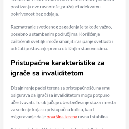
postizanju ove ravnoteže, pružajući adekvatnu
pokrivenost bez odsjaja.
Razmatranje svetlosnog zagađenja je takođe važno,
posebno u stambenim područjima. Korišćenje
zaštićenih svetiljki može smanjiti rasipanje svetlosti i
održati poštovanje prema obližnjim stanovnicima.
Pristupačne karakteristike za
igrače sa invaliditetom
Dizajniranje padel terena sa pristupačnošću na umu
osigurava da igrači sa invaliditetom mogu potpuno
učestvovati. To uključuje obezbeđivanje staza i mesta
za sedenje koja su pristupačna kolica, kao i
osiguravanje da je
površina terena
ravna i stabilna.