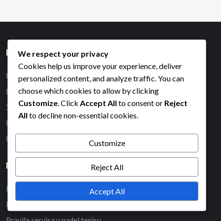
Правне информације
We respect your privacy
Cookies help us improve your experience, deliver
Колачићи и праћење
personalized content, and analyze traffic. You can
choose which cookies to allow by clicking
Политика заштите података
Customize
. Click
Accept All
to consent or
Reject
Услови коришћења
All
to decline non-essential cookies.
Наша прича
Контакт
Customize
Категорије
Reject All
Dimenzije terena za padel tenis
Accept All
Pravila bodovanja u padel tenisu
Pravila servisa u padel tenisu