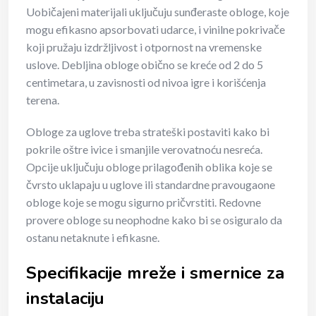
Uobičajeni materijali uključuju sunđeraste obloge, koje
mogu efikasno apsorbovati udarce, i vinilne pokrivače
koji pružaju izdržljivost i otpornost na vremenske
uslove. Debljina obloge obično se kreće od 2 do 5
centimetara, u zavisnosti od nivoa igre i korišćenja
terena.
Obloge za uglove treba strateški postaviti kako bi
pokrile oštre ivice i smanjile verovatnoću nesreća.
Opcije uključuju obloge prilagođenih oblika koje se
čvrsto uklapaju u uglove ili standardne pravougaone
obloge koje se mogu sigurno pričvrstiti. Redovne
provere obloge su neophodne kako bi se osiguralo da
ostanu netaknute i efikasne.
Specifikacije mreže i smernice za
instalaciju