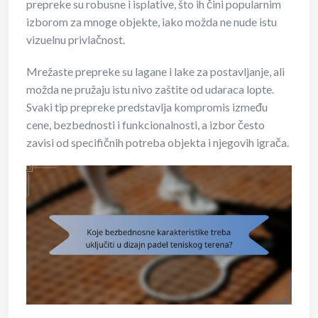
prepreke su robusne i isplative, što ih čini popularnim
izborom za mnoge objekte, iako možda ne nude istu
vizuelnu privlačnost.
Mrežaste prepreke su lagane i lake za postavljanje, ali
možda ne pružaju istu nivo zaštite od udaraca lopte.
Svaki tip prepreke predstavlja kompromis između
cene, bezbednosti i funkcionalnosti, a izbor često
zavisi od specifičnih potreba objekta i njegovih igrača.