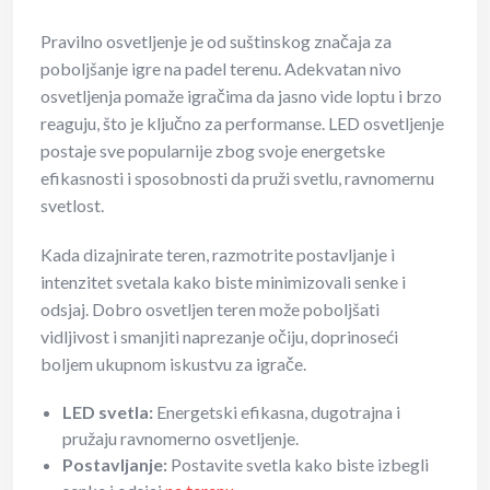
Pravilno osvetljenje je od suštinskog značaja za
poboljšanje igre na padel terenu. Adekvatan nivo
osvetljenja pomaže igračima da jasno vide loptu i brzo
reaguju, što je ključno za performanse. LED osvetljenje
postaje sve popularnije zbog svoje energetske
efikasnosti i sposobnosti da pruži svetlu, ravnomernu
svetlost.
Kada dizajnirate teren, razmotrite postavljanje i
intenzitet svetala kako biste minimizovali senke i
odsjaj. Dobro osvetljen teren može poboljšati
vidljivost i smanjiti naprezanje očiju, doprinoseći
boljem ukupnom iskustvu za igrače.
LED svetla:
Energetski efikasna, dugotrajna i
pružaju ravnomerno osvetljenje.
Postavljanje:
Postavite svetla kako biste izbegli