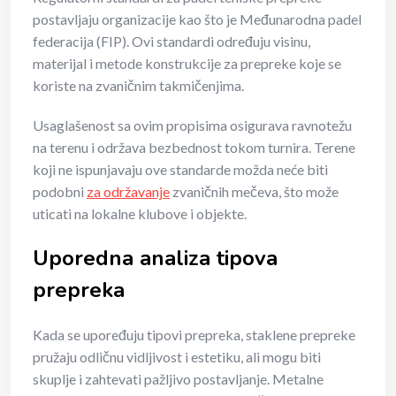
postavljaju organizacije kao što je Međunarodna padel
federacija (FIP). Ovi standardi određuju visinu,
materijal i metode konstrukcije za prepreke koje se
koriste na zvaničnim takmičenjima.
Usaglašenost sa ovim propisima osigurava ravnotežu
na terenu i održava bezbednost tokom turnira. Terene
koji ne ispunjavaju ove standarde možda neće biti
podobni
za održavanje
zvaničnih mečeva, što može
uticati na lokalne klubove i objekte.
Uporedna analiza tipova
prepreka
Kada se upoređuju tipovi prepreka, staklene prepreke
pružaju odličnu vidljivost i estetiku, ali mogu biti
skuplje i zahtevati pažljivo postavljanje. Metalne