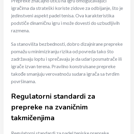
Prepreke značajno utiču na igru omogućavajući
igračima da strateški koriste zidove za odbijanje, što je
jedinstveni aspekt padel tenisa. Ova karakteristika
podstiče dinamičnu igru i može dovesti do uzbudljivih
razmena.
Sa stanovišta bezbednosti, dobro dizajnirane prepreke
pomažu u minimiziranju rizika od povreda tako što
zadržavaju loptu i sprečavaju je da udari posmatrače ili
igrače izvan terena. Pravilno konstruisane prepreke
takođe smanjuju verovatnoću sudara igrača sa tvrdim
površinama.
Regulatorni standardi za
prepreke na zvaničnim
takmičenjima
Regulatorni standardi za padel teniske prepreke