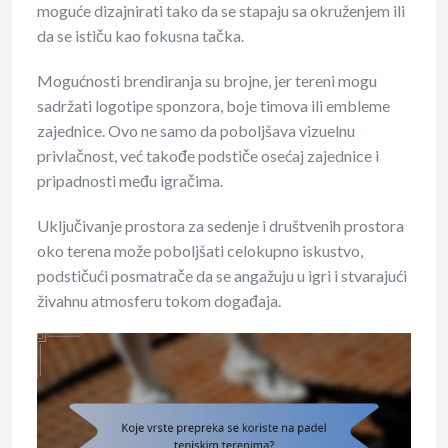
moguće dizajnirati tako da se stapaju sa okruženjem ili
da se ističu kao fokusna tačka.
Mogućnosti brendiranja su brojne, jer tereni mogu
sadržati logotipe sponzora, boje timova ili embleme
zajednice. Ovo ne samo da poboljšava vizuelnu
privlačnost, već takođe podstiče osećaj zajednice i
pripadnosti među igračima.
Uključivanje prostora za sedenje i društvenih prostora
oko terena može poboljšati celokupno iskustvo,
podstičući posmatrače da se angažuju u igri i stvarajući
živahnu atmosferu tokom događaja.