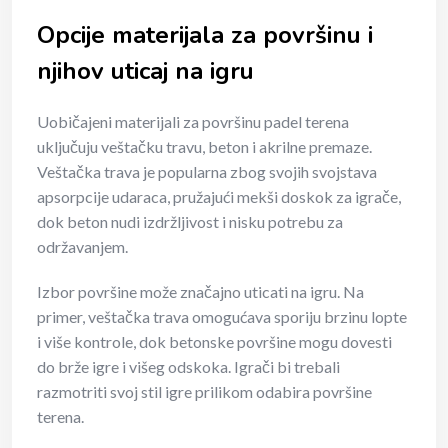
Opcije materijala za površinu i
njihov uticaj na igru
Uobičajeni materijali za površinu padel terena
uključuju veštačku travu, beton i akrilne premaze.
Veštačka trava je popularna zbog svojih svojstava
apsorpcije udaraca, pružajući mekši doskok za igrače,
dok beton nudi izdržljivost i nisku potrebu za
održavanjem.
Izbor površine može značajno uticati na igru. Na
primer, veštačka trava omogućava sporiju brzinu lopte
i više kontrole, dok betonske površine mogu dovesti
do brže igre i višeg odskoka. Igrači bi trebali
razmotriti svoj stil igre prilikom odabira površine
terena.