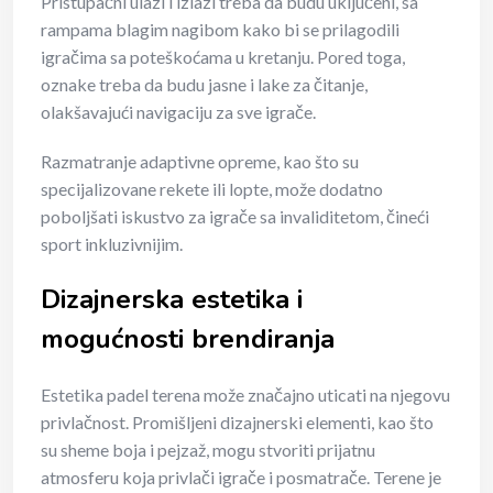
Pristupačni ulazi i izlazi treba da budu uključeni, sa
rampama blagim nagibom kako bi se prilagodili
igračima sa poteškoćama u kretanju. Pored toga,
oznake treba da budu jasne i lake za čitanje,
olakšavajući navigaciju za sve igrače.
Razmatranje adaptivne opreme, kao što su
specijalizovane rekete ili lopte, može dodatno
poboljšati iskustvo za igrače sa invaliditetom, čineći
sport inkluzivnijim.
Dizajnerska estetika i
mogućnosti brendiranja
Estetika padel terena može značajno uticati na njegovu
privlačnost. Promišljeni dizajnerski elementi, kao što
su sheme boja i pejzaž, mogu stvoriti prijatnu
atmosferu koja privlači igrače i posmatrače. Terene je