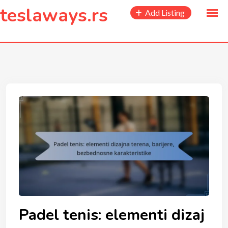
to
teslaways.rs
Add Listing
content
Padel tenis: elementi dizaj