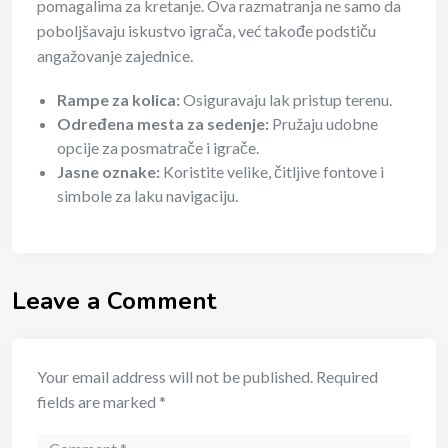
pomagalima za kretanje. Ova razmatranja ne samo da
poboljšavaju iskustvo igrača, već takođe podstiču
angažovanje zajednice.
Rampe za kolica:
Osiguravaju lak pristup terenu.
Određena mesta za sedenje:
Pružaju udobne
opcije za posmatrače i igrače.
Jasne oznake:
Koristite velike, čitljive fontove i
simbole za laku navigaciju.
Leave a Comment
Your email address will not be published.
Required
fields are marked
*
Comment