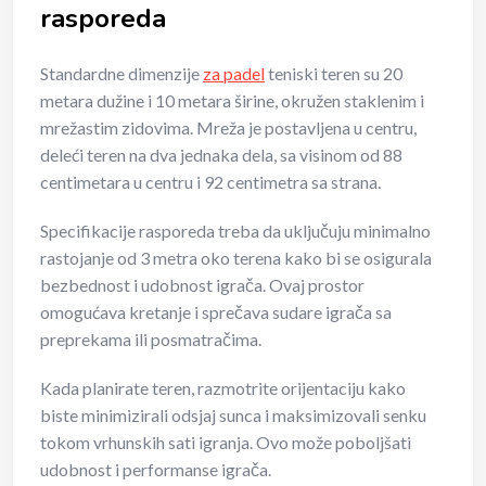
rasporeda
Standardne dimenzije
za padel
teniski teren su 20
metara dužine i 10 metara širine, okružen staklenim i
mrežastim zidovima. Mreža je postavljena u centru,
deleći teren na dva jednaka dela, sa visinom od 88
centimetara u centru i 92 centimetra sa strana.
Specifikacije rasporeda treba da uključuju minimalno
rastojanje od 3 metra oko terena kako bi se osigurala
bezbednost i udobnost igrača. Ovaj prostor
omogućava kretanje i sprečava sudare igrača sa
preprekama ili posmatračima.
Kada planirate teren, razmotrite orijentaciju kako
biste minimizirali odsjaj sunca i maksimizovali senku
tokom vrhunskih sati igranja. Ovo može poboljšati
udobnost i performanse igrača.