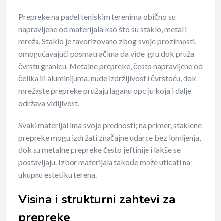
Prepreke na padel teniskim terenima obično su
napravljene od materijala kao što su staklo, metal i
mreža. Staklo je favorizovano zbog svoje prozirnosti,
omogućavajući posmatračima da vide igru dok pruža
čvrstu granicu. Metalne prepreke, često napravljene od
čelika ili aluminijuma, nude izdržljivost i čvrstoću, dok
mrežaste prepreke pružaju laganu opciju koja i dalje
održava vidljivost.
Svaki materijal ima svoje prednosti; na primer, staklene
prepreke mogu izdržati značajne udarce bez lomljenja,
dok su metalne prepreke često jeftinije i lakše se
postavljaju. Izbor materijala takođe može uticati na
ukupnu estetiku terena.
Visina i strukturni zahtevi za
prepreke