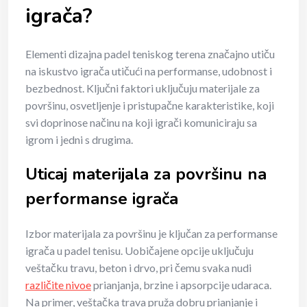
igrača?
Elementi dizajna padel teniskog terena značajno utiču
na iskustvo igrača utičući na performanse, udobnost i
bezbednost. Ključni faktori uključuju materijale za
površinu, osvetljenje i pristupačne karakteristike, koji
svi doprinose načinu na koji igrači komuniciraju sa
igrom i jedni s drugima.
Uticaj materijala za površinu na
performanse igrača
Izbor materijala za površinu je ključan za performanse
igrača u padel tenisu. Uobičajene opcije uključuju
veštačku travu, beton i drvo, pri čemu svaka nudi
različite nivoe
prianjanja, brzine i apsorpcije udaraca.
Na primer, veštačka trava pruža dobru prianjanje i