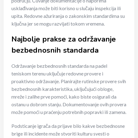
području. Čuvanje dokumentacije o naporima
usklađivanja može biti korisno u slučaju inspekcija ili
upita. Redovne ažuriranja o zakonskim standardima su
ključna jer se mogu razvijati tokom vremena.
Najbolje prakse za održavanje
bezbednosnih standarda
Održavanje bezbednosnih standarda na padel
teniskom terenu uključuje redovne provere i
proaktivno održavanje. Planirajte rutinske provere svih
bezbednosnih karakteristika, uključujući obloge,
mreže i zalihe prve pomoći, kako biste osigurali da
ostanu u dobrom stanju. Dokumentovanje ovih provera
može pomoći u praćenju potrebnih popravki ili zamena.
Podsticanje igrača da prijave bilo kakve bezbednosne
brige ili incidente može stvoriti kulturu svesti o