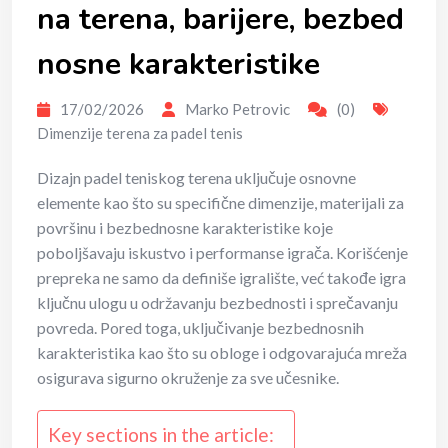
na terena, barijere, bezbed
nosne karakteristike
17/02/2026
Marko Petrovic
(0)
Dimenzije terena za padel tenis
Dizajn padel teniskog terena uključuje osnovne
elemente kao što su specifične dimenzije, materijali za
površinu i bezbednosne karakteristike koje
poboljšavaju iskustvo i performanse igrača. Korišćenje
prepreka ne samo da definiše igralište, već takođe igra
ključnu ulogu u održavanju bezbednosti i sprečavanju
povreda. Pored toga, uključivanje bezbednosnih
karakteristika kao što su obloge i odgovarajuća mreža
osigurava sigurno okruženje za sve učesnike.
Key sections in the article: