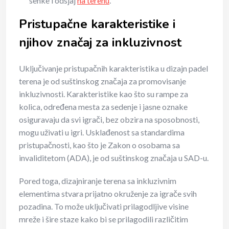
senke i odsjaj
na terenu
.
Pristupačne karakteristike i
njihov značaj za inkluzivnost
Uključivanje pristupačnih karakteristika u dizajn padel
terena je od suštinskog značaja za promovisanje
inkluzivnosti. Karakteristike kao što su rampe za
kolica, određena mesta za sedenje i jasne oznake
osiguravaju da svi igrači, bez obzira na sposobnosti,
mogu uživati u igri. Usklađenost sa standardima
pristupačnosti, kao što je Zakon o osobama sa
invaliditetom (ADA), je od suštinskog značaja u SAD-u.
Pored toga, dizajniranje terena sa inkluzivnim
elementima stvara prijatno okruženje za igrače svih
pozadina. To može uključivati prilagodljive visine
mreže i šire staze kako bi se prilagodili različitim