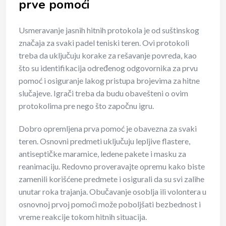
prve pomoći
Usmeravanje jasnih hitnih protokola je od suštinskog
značaja za svaki padel teniski teren. Ovi protokoli
treba da uključuju korake za rešavanje povreda, kao
što su identifikacija određenog odgovornika za prvu
pomoć i osiguranje lakog pristupa brojevima za hitne
slučajeve. Igrači treba da budu obavešteni o ovim
protokolima pre nego što započnu igru.
Dobro opremljena prva pomoć je obavezna za svaki
teren. Osnovni predmeti uključuju lepljive flastere,
antiseptičke maramice, ledene pakete i masku za
reanimaciju. Redovno proveravajte opremu kako biste
zamenili korišćene predmete i osigurali da su svi zalihe
unutar roka trajanja. Obučavanje osoblja ili volontera u
osnovnoj prvoj pomoći može poboljšati bezbednost i
vreme reakcije tokom hitnih situacija.