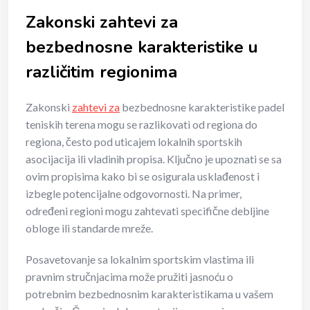
Zakonski zahtevi za
bezbednosne karakteristike u
različitim regionima
Zakonski
zahtevi za
bezbednosne karakteristike padel
teniskih terena mogu se razlikovati od regiona do
regiona, često pod uticajem lokalnih sportskih
asocijacija ili vladinih propisa. Ključno je upoznati se sa
ovim propisima kako bi se osigurala usklađenost i
izbegle potencijalne odgovornosti. Na primer,
određeni regioni mogu zahtevati specifične debljine
obloge ili standarde mreže.
Posavetovanje sa lokalnim sportskim vlastima ili
pravnim stručnjacima može pružiti jasnoću o
potrebnim bezbednosnim karakteristikama u vašem