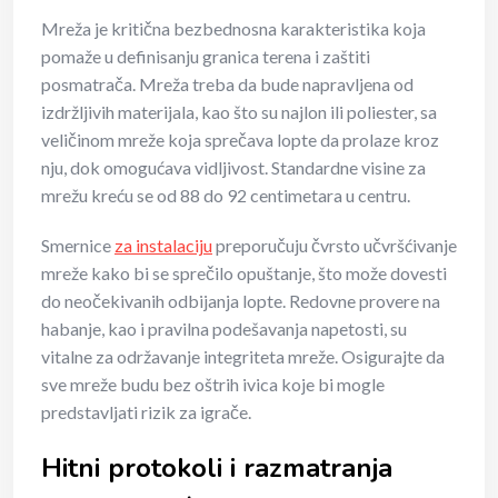
Mreža je kritična bezbednosna karakteristika koja
pomaže u definisanju granica terena i zaštiti
posmatrača. Mreža treba da bude napravljena od
izdržljivih materijala, kao što su najlon ili poliester, sa
veličinom mreže koja sprečava lopte da prolaze kroz
nju, dok omogućava vidljivost. Standardne visine za
mrežu kreću se od 88 do 92 centimetara u centru.
Smernice
za instalaciju
preporučuju čvrsto učvršćivanje
mreže kako bi se sprečilo opuštanje, što može dovesti
do neočekivanih odbijanja lopte. Redovne provere na
habanje, kao i pravilna podešavanja napetosti, su
vitalne za održavanje integriteta mreže. Osigurajte da
sve mreže budu bez oštrih ivica koje bi mogle
predstavljati rizik za igrače.
Hitni protokoli i razmatranja