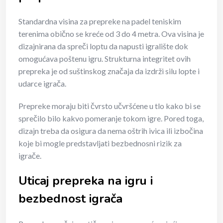
Standardna visina za prepreke na padel teniskim
terenima obično se kreće od 3 do 4 metra. Ova visina je
dizajnirana da spreči loptu da napusti igralište dok
omogućava poštenu igru. Strukturna integritet ovih
prepreka je od suštinskog značaja da izdrži silu lopte i
udarce igrača.
Prepreke moraju biti čvrsto učvršćene u tlo kako bi se
sprečilo bilo kakvo pomeranje tokom igre. Pored toga,
dizajn treba da osigura da nema oštrih ivica ili izbočina
koje bi mogle predstavljati bezbednosni rizik za
igrače.
Uticaj prepreka na igru i
bezbednost igrača