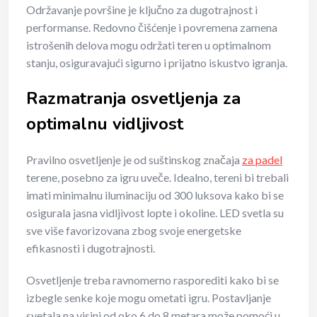
Održavanje površine je ključno za dugotrajnost i
performanse. Redovno čišćenje i povremena zamena
istrošenih delova mogu održati teren u optimalnom
stanju, osiguravajući sigurno i prijatno iskustvo igranja.
Razmatranja osvetljenja za
optimalnu vidljivost
Pravilno osvetljenje je od suštinskog značaja
za padel
terene, posebno za igru uveče. Idealno, tereni bi trebali
imati minimalnu iluminaciju od 300 luksova kako bi se
osigurala jasna vidljivost lopte i okoline. LED svetla su
sve više favorizovana zbog svoje energetske
efikasnosti i dugotrajnosti.
Osvetljenje treba ravnomerno rasporediti kako bi se
izbegle senke koje mogu ometati igru. Postavljanje
svetala na visini od oko 6 do 8 metara može pomoći u