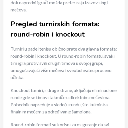
dok napredni igrači možda preferiraju izazov singl
mečeva.
Pregled turnirskih formata:
round-robin i knockout
Turniri u padel tenisu obično prate dva glavna formata:
round-robin i knockout. U round-robin formatu, svaki
tim igra protiv svih drugih timova u svojoj grupi,
omogućavajući više mečeva i sveobuhvatnu procenu
učinka.
Knockout turniri, s druge strane, uključuju eliminacione
runde gde se timovi takmiče u direktnim mečevima.
Pobednik napreduje u sledeću rundu, što kulminira
finalnim mečem za određivanje šampiona.
Round-robin formati su korisni za osiguranje da svi