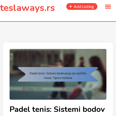
to
teslaways.rs
Add Listing
content
Padel tenis: Sistemi bodov