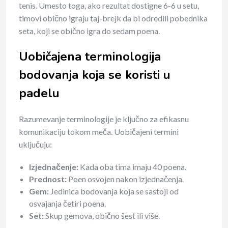
tenis. Umesto toga, ako rezultat dostigne 6-6 u setu,
timovi obično igraju taj-brejk da bi odredili pobednika
seta, koji se obično igra do sedam poena.
Uobičajena terminologija
bodovanja koja se koristi u
padelu
Razumevanje terminologije je ključno za efikasnu
komunikaciju tokom meča. Uobičajeni termini
uključuju:
Izjednačenje:
Kada oba tima imaju 40 poena.
Prednost:
Poen osvojen nakon izjednačenja.
Gem:
Jedinica bodovanja koja se sastoji od
osvajanja četiri poena.
Set:
Skup gemova, obično šest ili više.