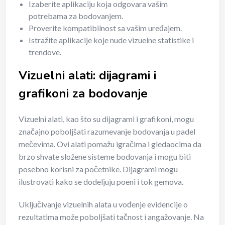
Izaberite aplikaciju koja odgovara vašim
potrebama za bodovanjem.
Proverite kompatibilnost sa vašim uređajem.
Istražite aplikacije koje nude vizuelne statistike i
trendove.
Vizuelni alati: dijagrami i
grafikoni za bodovanje
Vizuelni alati, kao što su dijagrami i grafikoni, mogu
značajno poboljšati razumevanje bodovanja u padel
mečevima. Ovi alati pomažu igračima i gledaocima da
brzo shvate složene sisteme bodovanja i mogu biti
posebno korisni za početnike. Dijagrami mogu
ilustrovati kako se dodeljuju poeni i tok gemova.
Uključivanje vizuelnih alata u vođenje evidencije o
rezultatima može poboljšati tačnost i angažovanje. Na