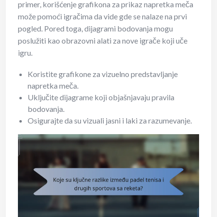
primer, korišćenje grafikona za prikaz napretka meča
može pomoći igračima da vide gde se nalaze na prvi
pogled. Pored toga, dijagrami bodovanja mogu
poslužiti kao obrazovni alati za nove igrače koji uče
igru.
Koristite grafikone za vizuelno predstavljanje
napretka meča.
Uključite dijagrame koji objašnjavaju pravila
bodovanja.
Osigurajte da su vizuali jasni i laki za razumevanje.