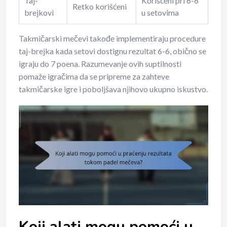
Taj-
Korišćeni pri 6-6
Retko korišćeni
brejkovi
u setovima
Takmičarski mečevi takođe implementiraju procedure
taj-brejka kada setovi dostignu rezultat 6-6, obično se
igraju do 7 poena. Razumevanje ovih suptilnosti
pomaže igračima da se pripreme za zahteve
takmičarske igre i poboljšava njihovo ukupno iskustvo.
Koji alati mogu pomoći u