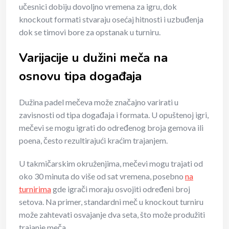
učesnici dobiju dovoljno vremena za igru, dok
knockout formati stvaraju osećaj hitnosti i uzbuđenja
dok se timovi bore za opstanak u turniru.
Varijacije u dužini meča na
osnovu tipa događaja
Dužina padel mečeva može značajno varirati u
zavisnosti od tipa događaja i formata. U opuštenoj igri,
mečevi se mogu igrati do određenog broja gemova ili
poena, često rezultirajući kraćim trajanjem.
U takmičarskim okruženjima, mečevi mogu trajati od
oko 30 minuta do više od sat vremena, posebno
na
turnirima
gde igrači moraju osvojiti određeni broj
setova. Na primer, standardni meč u knockout turniru
može zahtevati osvajanje dva seta, što može produžiti
trajanje meča.