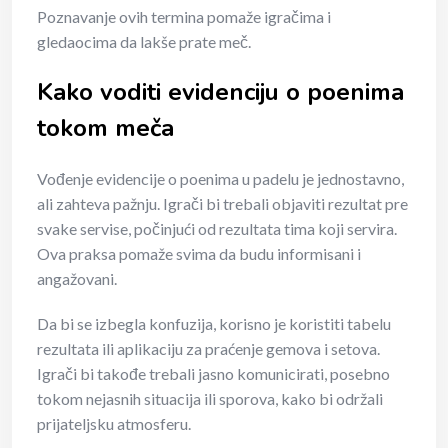
Poznavanje ovih termina pomaže igračima i
gledaocima da lakše prate meč.
Kako voditi evidenciju o poenima
tokom meča
Vođenje evidencije o poenima u padelu je jednostavno,
ali zahteva pažnju. Igrači bi trebali objaviti rezultat pre
svake servise, počinjući od rezultata tima koji servira.
Ova praksa pomaže svima da budu informisani i
angažovani.
Da bi se izbegla konfuzija, korisno je koristiti tabelu
rezultata ili aplikaciju za praćenje gemova i setova.
Igrači bi takođe trebali jasno komunicirati, posebno
tokom nejasnih situacija ili sporova, kako bi održali
prijateljsku atmosferu.