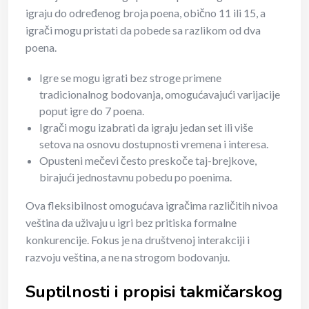
igraju do određenog broja poena, obično 11 ili 15, a
igrači mogu pristati da pobede sa razlikom od dva
poena.
Igre se mogu igrati bez stroge primene
tradicionalnog bodovanja, omogućavajući varijacije
poput igre do 7 poena.
Igrači mogu izabrati da igraju jedan set ili više
setova na osnovu dostupnosti vremena i interesa.
Opusteni mečevi često preskoče taj-brejkove,
birajući jednostavnu pobedu po poenima.
Ova fleksibilnost omogućava igračima različitih nivoa
veština da uživaju u igri bez pritiska formalne
konkurencije. Fokus je na društvenoj interakciji i
razvoju veština, a ne na strogom bodovanju.
Suptilnosti i propisi takmičarskog