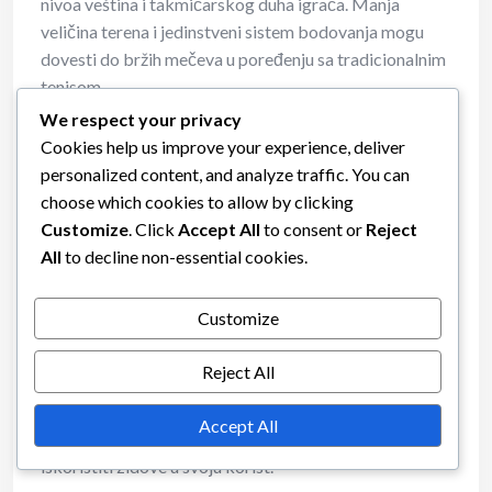
nivoa veština i takmičarskog duha igrača. Manja
veličina terena i jedinstveni sistem bodovanja mogu
dovesti do bržih mečeva u poređenju sa tradicionalnim
tenisom.
We respect your privacy
Teniski mečevi mogu trajati znatno duže, često se
Cookies help us improve your experience, deliver
protežući preko dva sata, posebno u profesionalnim
personalized content, and analyze traffic. You can
okruženjima. Razlike u trajanju meča mogu uticati na
choose which cookies to allow by clicking
izdržljivost igrača i strategiju, čineći padel
Customize
. Click
Accept All
to consent or
Reject
pristupačnijom opcijom za rekreativne igrače.
All
to decline non-essential cookies.
Varijacije pravila
Customize
Padel ima specifična pravila koja ga razlikuju od drugih
Reject All
sportova sa reketom, kao što je dozvola igračima da
koriste zidove za vraćanje udaraca. Ovo pravilo
Accept All
podstiče kreativnost i stratešku igru, jer igrači mogu
iskoristiti zidove u svoju korist.