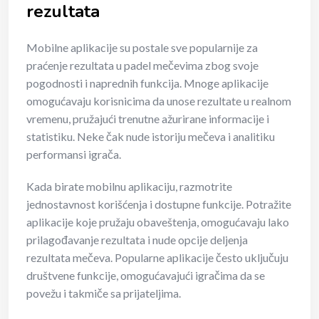
rezultata
Mobilne aplikacije su postale sve popularnije za
praćenje rezultata u padel mečevima zbog svoje
pogodnosti i naprednih funkcija. Mnoge aplikacije
omogućavaju korisnicima da unose rezultate u realnom
vremenu, pružajući trenutne ažurirane informacije i
statistiku. Neke čak nude istoriju mečeva i analitiku
performansi igrača.
Kada birate mobilnu aplikaciju, razmotrite
jednostavnost korišćenja i dostupne funkcije. Potražite
aplikacije koje pružaju obaveštenja, omogućavaju lako
prilagođavanje rezultata i nude opcije deljenja
rezultata mečeva. Popularne aplikacije često uključuju
društvene funkcije, omogućavajući igračima da se
povežu i takmiče sa prijateljima.