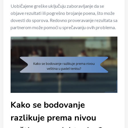
Uobičajene greške uključuju zaboravljanje da se
objave rezultati ili pogrešno brojanje poena, što može
dovesti do sporova. Redovno proveravanje rezultata sa
partnerom može pomoći u sprečavanju ovih problema.
Kako se bodovanje
razlikuje prema nivou