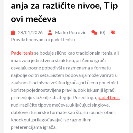
anja za različite nivoe, Tip
ovi mečeva
28/01/2026
Marko Petrovic
(0)
Pravila bodovanja u padel tenisu
Padel tenis
se boduje slično kao tradicionalni tenis, ali
ima svoju jedinstvenu strukturu, pri čemu igrači
osvajaju poene pobedivši u razmenama u formatu
najbolje od tri seta. Sistem bodovanja može varirati u
zavisnosti od nivoa veština igrača, pri čemu početnici
koriste pojednostavljena pravila, dok iskusniji igrači
primenjuju složenije strategije. Pored toga,
padel tenis
nudi različite tipove mečeva, uključujući singlove,
dublove i turnirske formate kao što su round-robin i
knockout, prilagođavajući se raznolikim
preferencijama igrača.