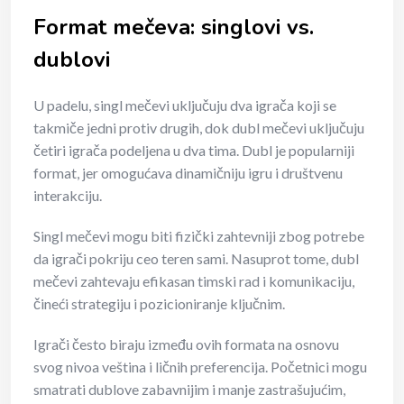
Format mečeva: singlovi vs.
dublovi
U padelu, singl mečevi uključuju dva igrača koji se
takmiče jedni protiv drugih, dok dubl mečevi uključuju
četiri igrača podeljena u dva tima. Dubl je popularniji
format, jer omogućava dinamičniju igru i društvenu
interakciju.
Singl mečevi mogu biti fizički zahtevniji zbog potrebe
da igrači pokriju ceo teren sami. Nasuprot tome, dubl
mečevi zahtevaju efikasan timski rad i komunikaciju,
čineći strategiju i pozicioniranje ključnim.
Igrači često biraju između ovih formata na osnovu
svog nivoa veština i ličnih preferencija. Početnici mogu
smatrati dublove zabavnijim i manje zastrašujućim,