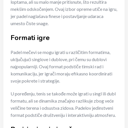
loptama, ali su malo manje pritisnute, što rezultira
mekšim odskočenjem. Ovaj izbor opreme utiče na igru,
jer padel naglašava finese i postavljanje udaraca
umesto čiste snage.
Formati igre
Padel mečevi se mogu igrati u različitim formatima,
uključujući singlove i dublove, pri čemu su dublovi
najpopularniji. Ovaj format podstiče timski rad i
komunikaciju, jer igrači moraju efikasno koordinirati
svoje pokrete i strategije.
U poređenju, tenis se takođe može igrati u singl ili dubl
formatu, ali se dinamika značajno razlikuje zbog veće
veličine terena i odsustva zidova. Padelov jedinstveni
format podstiče društveniju i interaktivniju atmosferu.