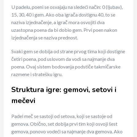
U padelu, poeni se osvajaju na sledeći način: 0 (ljubav),
15, 30, 40 i gem. Ako oba igrača dostignu 40, to se
naziva izjednačenje, a igrač mora osvojiti dva
uzastopna poena da bi dobio gem. Prvi poen nakon
izjednačenja se naziva prednost.
Svaki gem se dobija od strane prvog tima koji dostigne
četiri poena, pod uslovom da vodi sa najmanje dva
poena. Ovaj sistem bodovanja podstiče takmičarske
razmene i stratešku igru.
Struktura igre: gemovi, setovi i
mečevi
Padel meč se sastoji od setova, koji se sastoje od
gemova. Obično, set dobija prvi tim koji osvoji šest
gemova, ponovo vodeći sa najmanje dva gemova. Ako