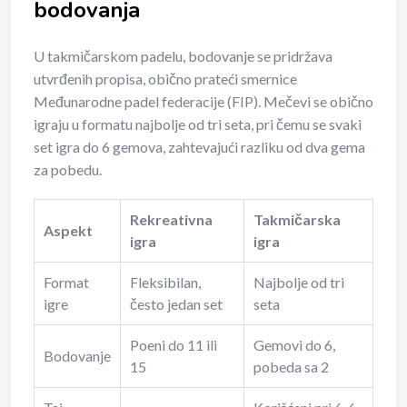
bodovanja
U takmičarskom padelu, bodovanje se pridržava
utvrđenih propisa, obično prateći smernice
Međunarodne padel federacije (FIP). Mečevi se obično
igraju u formatu najbolje od tri seta, pri čemu se svaki
set igra do 6 gemova, zahtevajući razliku od dva gema
za pobedu.
Rekreativna
Takmičarska
Aspekt
igra
igra
Format
Fleksibilan,
Najbolje od tri
igre
često jedan set
seta
Poeni do 11 ili
Gemovi do 6,
Bodovanje
15
pobeda sa 2