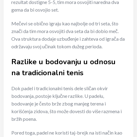
rezultat dostigne 5-5, tim mora osvojiti naredna dva
gema da bi osvojio set.
Mečevi se obično igraju kao najbolje od tri seta, što
znači da tim mora osvojiti dva seta da bi dobio meč.
Ova struktura dodaje uzbuđenje i zahteva od igrača da
održavaju svoj učinak tokom dužeg perioda.
Razlike u bodovanju u odnosu
na tradicionalni tenis
Dok padel i tradicionalni tenis dele sličan okvir
bodovanja, postoje ključne razlike. U padelu,
bodovanje je često brže zbog manjeg terena i
korišćenja zidova, što može dovesti do više razmena i
bržih poena.
Pored toga, padel ne koristi taj-brejk na isti način kao