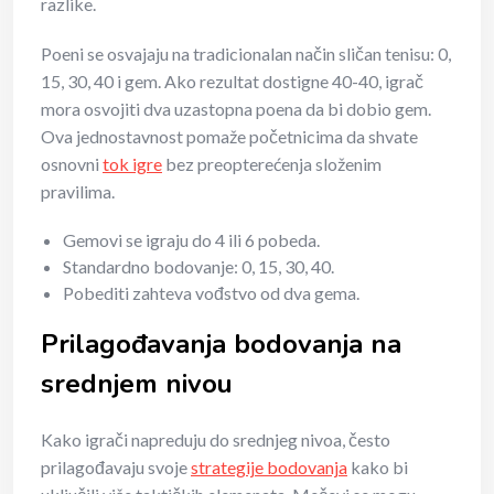
razlike.
Poeni se osvajaju na tradicionalan način sličan tenisu: 0,
15, 30, 40 i gem. Ako rezultat dostigne 40-40, igrač
mora osvojiti dva uzastopna poena da bi dobio gem.
Ova jednostavnost pomaže početnicima da shvate
osnovni
tok igre
bez preopterećenja složenim
pravilima.
Gemovi se igraju do 4 ili 6 pobeda.
Standardno bodovanje: 0, 15, 30, 40.
Pobediti zahteva vođstvo od dva gema.
Prilagođavanja bodovanja na
srednjem nivou
Kako igrači napreduju do srednjeg nivoa, često
prilagođavaju svoje
strategije bodovanja
kako bi