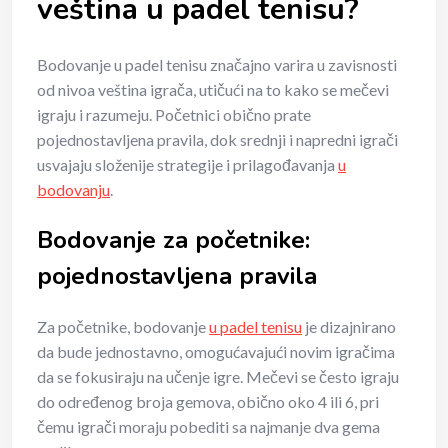
veština u padel tenisu?
Bodovanje u padel tenisu značajno varira u zavisnosti
od nivoa veština igrača, utičući na to kako se mečevi
igraju i razumeju. Početnici obično prate
pojednostavljena pravila, dok srednji i napredni igrači
usvajaju složenije strategije i prilagođavanja
u
bodovanju
.
Bodovanje za početnike:
pojednostavljena pravila
Za početnike, bodovanje
u padel tenisu
je dizajnirano
da bude jednostavno, omogućavajući novim igračima
da se fokusiraju na učenje igre. Mečevi se često igraju
do određenog broja gemova, obično oko 4 ili 6, pri
čemu igrači moraju pobediti sa najmanje dva gema