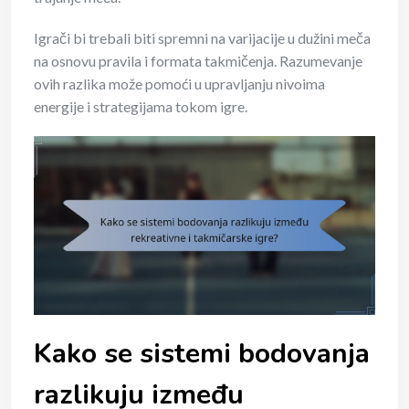
Igrači bi trebali biti spremni na varijacije u dužini meča
na osnovu pravila i formata takmičenja. Razumevanje
ovih razlika može pomoći u upravljanju nivoima
energije i strategijama tokom igre.
Kako se sistemi bodovanja
razlikuju između