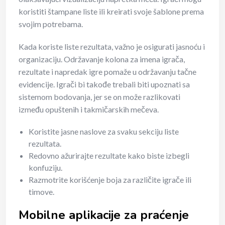
koristiti štampane liste ili kreirati svoje šablone prema
svojim potrebama.
Kada koriste liste rezultata, važno je osigurati jasnoću i
organizaciju. Održavanje kolona za imena igrača,
rezultate i napredak igre pomaže u održavanju tačne
evidencije. Igrači bi takođe trebali biti upoznati sa
sistemom bodovanja, jer se on može razlikovati
između opuštenih i takmičarskih mečeva.
Koristite jasne naslove za svaku sekciju liste
rezultata.
Redovno ažurirajte rezultate kako biste izbegli
konfuziju.
Razmotrite korišćenje boja za različite igrače ili
timove.
Mobilne aplikacije za praćenje