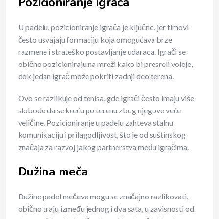
Pozicioniranje igrača
U padelu, pozicioniranje igrača je ključno, jer timovi
često usvajaju formaciju koja omogućava brze
razmene i strateško postavljanje udaraca. Igrači se
obično pozicioniraju na mreži kako bi presreli voleje,
dok jedan igrač može pokriti zadnji deo terena.
Ovo se razlikuje od tenisa, gde igrači često imaju više
slobode da se kreću po terenu zbog njegove veće
veličine. Pozicioniranje u padelu zahteva stalnu
komunikaciju i prilagodljivost, što je od suštinskog
značaja za razvoj jakog partnerstva među igračima.
Dužina meča
Dužine padel mečeva mogu se značajno razlikovati,
obično traju između jednog i dva sata, u zavisnosti od