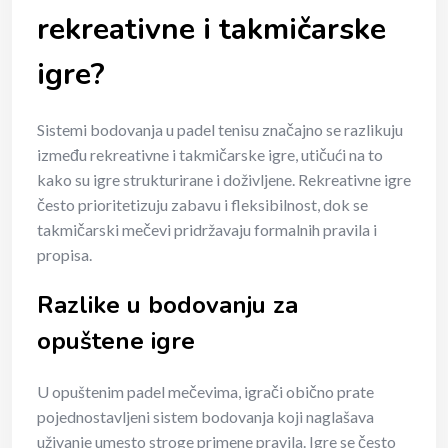
rekreativne i takmičarske
igre?
Sistemi bodovanja u padel tenisu značajno se razlikuju
između rekreativne i takmičarske igre, utičući na to
kako su igre strukturirane i doživljene. Rekreativne igre
često prioritetizuju zabavu i fleksibilnost, dok se
takmičarski mečevi pridržavaju formalnih pravila i
propisa.
Razlike u bodovanju za
opuštene igre
U opuštenim padel mečevima, igrači obično prate
pojednostavljeni sistem bodovanja koji naglašava
uživanje umesto stroge primene pravila. Igre se često