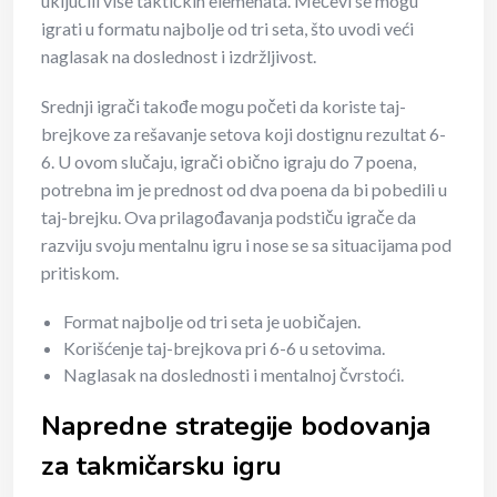
uključili više taktičkih elemenata. Mečevi se mogu
igrati u formatu najbolje od tri seta, što uvodi veći
naglasak na doslednost i izdržljivost.
Srednji igrači takođe mogu početi da koriste taj-
brejkove za rešavanje setova koji dostignu rezultat 6-
6. U ovom slučaju, igrači obično igraju do 7 poena,
potrebna im je prednost od dva poena da bi pobedili u
taj-brejku. Ova prilagođavanja podstiču igrače da
razviju svoju mentalnu igru i nose se sa situacijama pod
pritiskom.
Format najbolje od tri seta je uobičajen.
Korišćenje taj-brejkova pri 6-6 u setovima.
Naglasak na doslednosti i mentalnoj čvrstoći.
Napredne strategije bodovanja
za takmičarsku igru