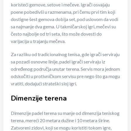
koristeći gemove, setove i mečeve. Igrači osvajaju
poene pobedivši u razmenama, pri čemu prvi tim koji
dostigne šest gemova dobija set, pod uslovom da vodi
sa najmanje dva gema. U takmičarskoj igri, mečevi su
često najbolje od tri seta, što može dovesti do
varijacija u trajanju mečeva.
Za razliku od tradicionalnog tenisa, gde igrači serviraju
sa pozadi osnovne linije, padel igrači serviraju iz
određenog područja unutar terena. Servis mora jednom
odskočiti u protivničkom servisu pre nego što ga mogu
vratiti, dodajući strateški sloj igri.
Dimenzije terena
Dimenzije padel terena su manje od dimenzija teniskog
terena, mereći 20 metara dužine i 10 metara širine.
Zatvoreni zidovi, koji se mogu koristiti tokom igre,