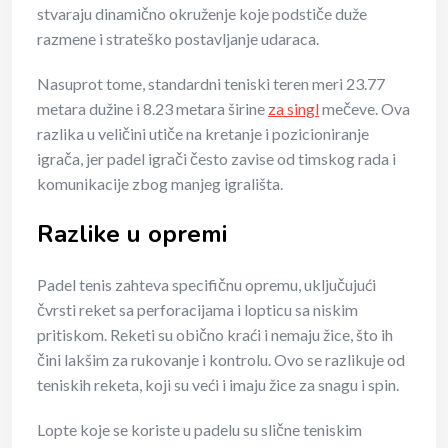
stvaraju dinamično okruženje koje podstiče duže
razmene i strateško postavljanje udaraca.
Nasuprot tome, standardni teniski teren meri 23.77
metara dužine i 8.23 metara širine
za singl
mečeve. Ova
razlika u veličini utiče na kretanje i pozicioniranje
igrača, jer padel igrači često zavise od timskog rada i
komunikacije zbog manjeg igrališta.
Razlike u opremi
Padel tenis zahteva specifičnu opremu, uključujući
čvrsti reket sa perforacijama i lopticu sa niskim
pritiskom. Reketi su obično kraći i nemaju žice, što ih
čini lakšim za rukovanje i kontrolu. Ovo se razlikuje od
teniskih reketa, koji su veći i imaju žice za snagu i spin.
Lopte koje se koriste u padelu su slične teniskim