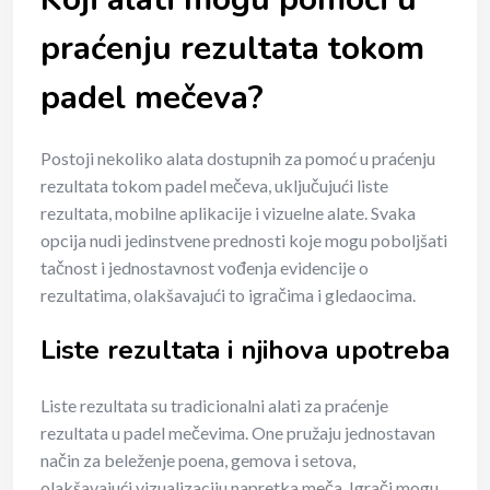
praćenju rezultata tokom
padel mečeva?
Postoji nekoliko alata dostupnih za pomoć u praćenju
rezultata tokom padel mečeva, uključujući liste
rezultata, mobilne aplikacije i vizuelne alate. Svaka
opcija nudi jedinstvene prednosti koje mogu poboljšati
tačnost i jednostavnost vođenja evidencije o
rezultatima, olakšavajući to igračima i gledaocima.
Liste rezultata i njihova upotreba
Liste rezultata su tradicionalni alati za praćenje
rezultata u padel mečevima. One pružaju jednostavan
način za beleženje poena, gemova i setova,
olakšavajući vizualizaciju napretka meča. Igrači mogu