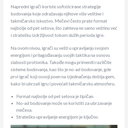
Napredni igrači koriste sofisticirane strategije
bodovanja koje odražavaju njihove više veštine i
takmičarsko iskustvo. Mečevi često prate format
najbolje od pet setova, što zahteva ne samo veštinu već
i stratešku izdržljivost tokom dužih perioda igre.
Na ovom nivou, igrači su vešti u upravljanju svojom
energijom i prilagođavanju svojih taktika na osnovu
slabosti protivnika. Takođe mogu primeniti različite
sisteme bodovanja, kao što je no-ad bodovanje, gde
prvi igrač koji osvoji poen na izjednačenju dobija gem,
kako bi ubrzali igru i povećali takmičarsku atmosferu.
Format najbolje od pet setova je tipičan.
No-ad bodovanje može se koristiti za ubrzavanje
mečeva.
Strateško upravljanje energijom je ključno.