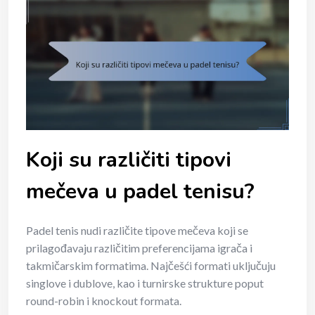
Koji su različiti tipovi
mečeva u padel tenisu?
Padel tenis nudi različite tipove mečeva koji se
prilagođavaju različitim preferencijama igrača i
takmičarskim formatima. Najčešći formati uključuju
singlove i dublove, kao i turnirske strukture poput
round-robin i knockout formata.