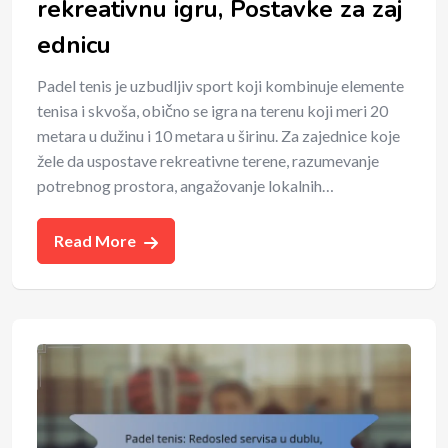
rekreativnu igru, Postavke za zaj
ednicu
Padel tenis je uzbudljiv sport koji kombinuje elemente
tenisa i skvoša, obično se igra na terenu koji meri 20
metara u dužinu i 10 metara u širinu. Za zajednice koje
žele da uspostave rekreativne terene, razumevanje
potrebnog prostora, angažovanje lokalnih…
Read More