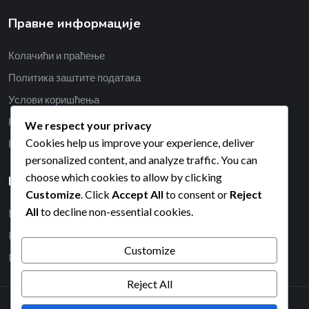
Правне информације
Колачићи и праћење
Политика заштите података
Услови коришћења
Наша прича
We respect your privacy
Cookies help us improve your experience, deliver
Контакт
personalized content, and analyze traffic. You can
choose which cookies to allow by clicking
Категорије
Customize
. Click
Accept All
to consent or
Reject
All
to decline non-essential cookies.
Dimenzije terena za padel tenis
Pravila bodovanja u padel tenisu
Customize
Pravila servisa u padel tenisu
Reject All