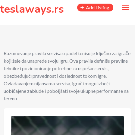
to
teslaways.rs
Add Listing
content
Razumevanje pravila servisa u padel tenisu je ključno za igrače
koji žele da unaprede svoju igru. Ova pravila definišu pravilne
tehnike i pozicioniranje potrebne za uspešan servis,
obezbeđujući pravednost i doslednost tokom igre.
Ovladavanjem nijansama servisa, igrači mogu izbeći
uobičajene zablude i poboljšati svoje ukupne performanse na
terenu.