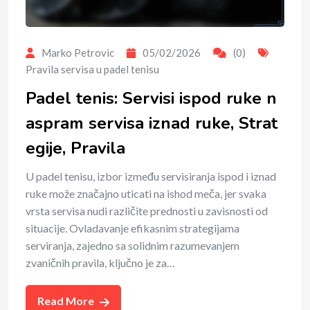
Marko Petrovic
05/02/2026
(0)
Pravila servisa u padel tenisu
Padel tenis: Servisi ispod ruke n
aspram servisa iznad ruke, Strat
egije, Pravila
U padel tenisu, izbor između servisiranja ispod i iznad
ruke može značajno uticati na ishod meča, jer svaka
vrsta servisa nudi različite prednosti u zavisnosti od
situacije. Ovladavanje efikasnim strategijama
serviranja, zajedno sa solidnim razumevanjem
zvaničnih pravila, ključno je za…
Read More