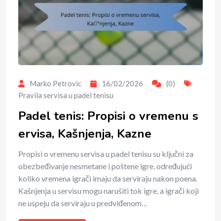
Marko Petrovic
16/02/2026
(0)
Pravila servisa u padel tenisu
Padel tenis: Propisi o vremenu s
ervisa, Kašnjenja, Kazne
Propisi o vremenu servisa u padel tenisu su ključni za
obezbeđivanje nesmetane i poštene igre, određujući
koliko vremena igrači imaju da serviraju nakon poena.
Kašnjenja u servisu mogu narušiti tok igre, a igrači koji
ne uspeju da serviraju u predviđenom…