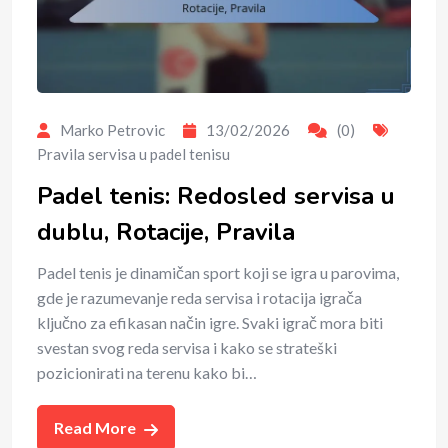
Marko Petrovic
13/02/2026
(0)
Pravila servisa u padel tenisu
Padel tenis: Redosled servisa u
dublu, Rotacije, Pravila
Padel tenis je dinamičan sport koji se igra u parovima,
gde je razumevanje reda servisa i rotacija igrača
ključno za efikasan način igre. Svaki igrač mora biti
svestan svog reda servisa i kako se strateški
pozicionirati na terenu kako bi…
Read More