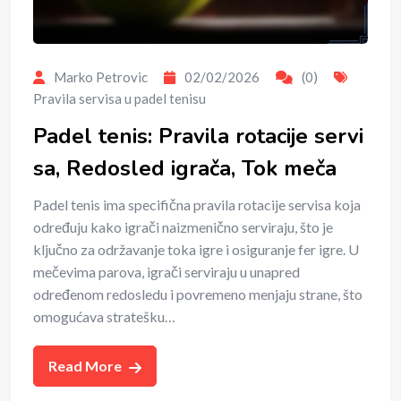
Marko Petrovic
02/02/2026
(0)
Pravila servisa u padel tenisu
Padel tenis: Pravila rotacije servi
sa, Redosled igrača, Tok meča
Padel tenis ima specifična pravila rotacije servisa koja
određuju kako igrači naizmenično serviraju, što je
ključno za održavanje toka igre i osiguranje fer igre. U
mečevima parova, igrači serviraju u unapred
određenom redosledu i povremeno menjaju strane, što
omogućava stratešku…
Read More