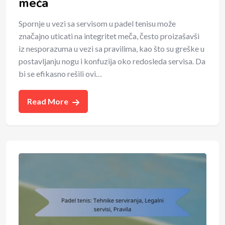
meča
Spornje u vezi sa servisom u padel tenisu može
značajno uticati na integritet meča, često proizašavši
iz nesporazuma u vezi sa pravilima, kao što su greške u
postavljanju nogu i konfuzija oko redosleda servisa. Da
bi se efikasno rešili ovi…
Read More