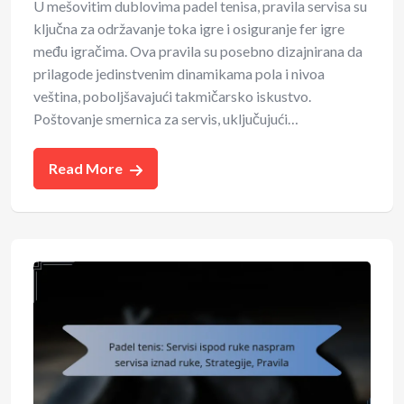
U mešovitim dublovima padel tenisa, pravila servisa su
ključna za održavanje toka igre i osiguranje fer igre
među igračima. Ova pravila su posebno dizajnirana da
prilagode jedinstvenim dinamikama pola i nivoa
veština, poboljšavajući takmičarsko iskustvo.
Poštovanje smernica za servis, uključujući…
Read More