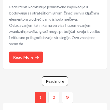
Padel tenis kombinuje jedinstvene implikacije u
bodovanju sa strateškom igrom, čineći servis ključnim
elementom u određivanju ishoda mečeva.
Ovladavanjem tehnikama servisa i razumevanjem
zvaničnih pravila, igrači mogu poboljšati svoju izvedbu
i efikasno prilagoditi svoje strategije. Ovo znanje ne
samo da…
Read More
Read more
1
2