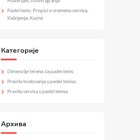
Materijali, Uslovi igranja
Padel tenis: Propisi o vremenu servisa,
Kašnjenja, Kazne
Категорије
Dimenzije terena za padel tenis
Pravila bodovanja u padel tenisu
Pravila servisa u padel tenisu
Архива