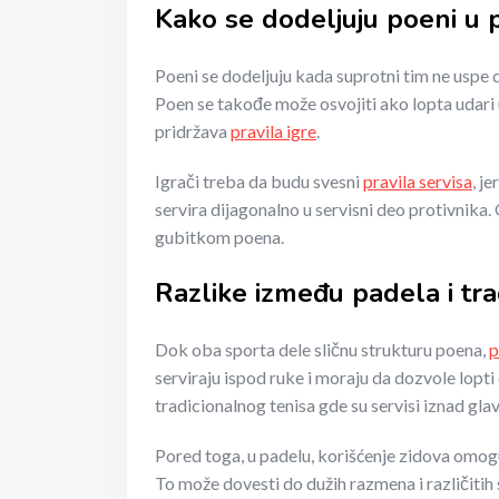
Kako se dodeljuju poeni u 
Poeni se dodeljuju kada suprotni tim ne uspe da
Poen se takođe može osvojiti ako lopta udari 
pridržava
pravila igre
.
Igrači treba da budu svesni
pravila servisa
, j
servira dijagonalno u servisni deo protivnika. 
gubitkom poena.
Razlike između padela i tr
Dok oba sporta dele sličnu strukturu poena,
p
serviraju ispod ruke i moraju da dozvole lopti 
tradicionalnog tenisa gde su servisi iznad gla
Pored toga, u padelu, korišćenje zidova omog
To može dovesti do dužih razmena i različitih