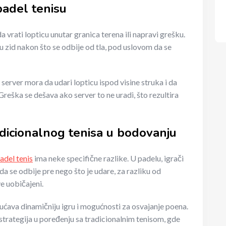
padel tenisu
 vrati lopticu unutar granica terena ili napravi grešku.
u zid nakon što se odbije od tla, pod uslovom da se
er server mora da udari lopticu ispod visine struka i da
Greška se dešava ako server to ne uradi, što rezultira
adicionalnog tenisa u bodovanju
adel tenis
ima neke specifične razlike. U padelu, igrači
da se odbije pre nego što je udare, za razliku od
ve uobičajeni.
ućava dinamičniju igru i mogućnosti za osvajanje poena.
 strategija u poređenju sa tradicionalnim tenisom, gde