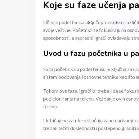
Koje su faze učenja pa
Učenje padel tenisa uključuje nekoliko različ
svoje veštine. Početnici se fokusiraju na osno
sposobnosti, a napredni igrači ovladavaju str
Uvod u fazu početnika u p
Faza početnika u padel tenisu je ključna za us
sistem bodovanja i osnovne tehnike kao što su 
Tokom ove faze, igrači bi trebali da se fokusir
pozicioniranja na terenu. Vežbanje ovih osnov
terenu.
Uobičajene zamke uključuju zanemarivanje ra
trebali težiti doslednosti i postepeno graditi