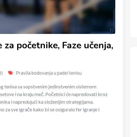
 za početnike, Faze učenja,
0)
Pravila bodovanja u padel tenisu
g tenisa sa sopstvenim jedinstvenim sistemom
setove i na kraju meč. Početnici će napredovati kroz
hnika i napredujući ka složenijim strategijama.
o za sve igrače kako bi se osiguralo fer igranje i