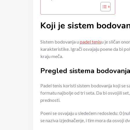
Koji je sistem bodovan
Sistem bodovanja u
padel tenis
u je sličan ono
karakteristike. Igrači osvajaju poene da bi po
kraju meča.
Pregled sistema bodovanja
Padel tenis koristi sistem bodovanja koji se s
formatu najbolje od tri seta. Da bi osvojili s
prednosti.
Poeni se osvajaju u sledećem redosledu: 0 (nul
se naziva izjednačenje, i tim mora da osvoji 