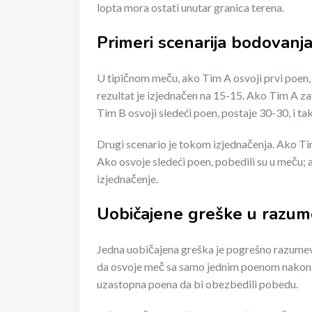
lopta mora ostati unutar granica terena.
Primeri scenarija bodovanja
U tipičnom meču, ako Tim A osvoji prvi poen, 
rezultat je izjednačen na 15-15. Ako Tim A za
Tim B osvoji sledeći poen, postaje 30-30, i tak
Drugi scenario je tokom izjednačenja. Ako Tim
Ako osvoje sledeći poen, pobedili su u meču; a
izjednačenje.
Uobičajene greške u razum
Jedna uobičajena greška je pogrešno razumeva
da osvoje meč sa samo jednim poenom nakon do
uzastopna poena da bi obezbedili pobedu.