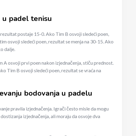
 u padel tenisu
rezultat postaje 15-0. Ako Tim B osvoji sledeći poen,
tim osvoji sledeći poen, rezultat se menja na 30-15. Ako
o dalje.
 A osvoji prvi poen nakon izjednačenja, stiču prednost.
ko Tim B osvoji sledeći poen, rezultat se vraća na
evanju bodovanja u padelu
nje pravila izjednačenja. Igrači često misle da mogu
stizanja izjednačenja, ali moraju da osvoje dva