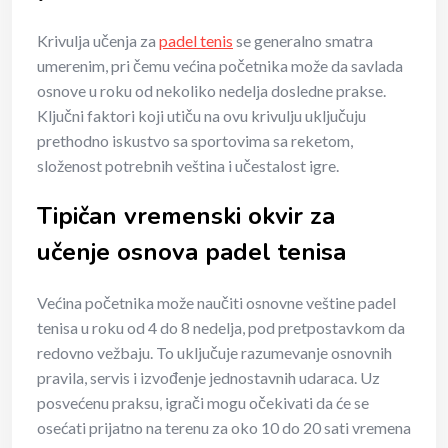
Krivulja učenja za
padel tenis
se generalno smatra
umerenim, pri čemu većina početnika može da savlada
osnove u roku od nekoliko nedelja dosledne prakse.
Ključni faktori koji utiču na ovu krivulju uključuju
prethodno iskustvo sa sportovima sa reketom,
složenost potrebnih veština i učestalost igre.
Tipičan vremenski okvir za
učenje osnova padel tenisa
Većina početnika može naučiti osnovne veštine padel
tenisa u roku od 4 do 8 nedelja, pod pretpostavkom da
redovno vežbaju. To uključuje razumevanje osnovnih
pravila, servis i izvođenje jednostavnih udaraca. Uz
posvećenu praksu, igrači mogu očekivati da će se
osećati prijatno na terenu za oko 10 do 20 sati vremena