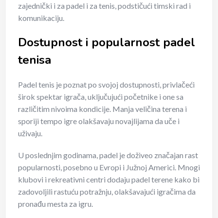
zajednički i za padel i za tenis, podstičući timski rad i
komunikaciju.
Dostupnost i popularnost padel
tenisa
Padel tenis je poznat po svojoj dostupnosti, privlačeći
širok spektar igrača, uključujući početnike i one sa
različitim nivoima kondicije. Manja veličina terena i
sporiji tempo igre olakšavaju novajlijama da uče i
uživaju.
U poslednjim godinama, padel je doživeo značajan rast
popularnosti, posebno u Evropi i Južnoj Americi. Mnogi
klubovi i rekreativni centri dodaju padel terene kako bi
zadovoljili rastuću potražnju, olakšavajući igračima da
pronađu mesta za igru.