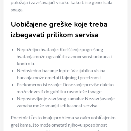
položaja i završavajući visoko kako bi se generisala
snaga.
Uobičajene greške koje treba
izbegavati prilikom servisa
Nepoželjno hvatanje: Korišćenje pogrešnog
hvatanja može ograničiti raznovrsnost udaraca i
kontrolu.
Nedosledno bacanje lopte: Varijabilna visina
bacanja može ometati tajming i preciznost.
Prekomerno istezanje: Dosezanje previše daleko
može dovesti do gubitka ravnoteže i snage.
Nepostavljanje završnog zamaha: Nezavršavanje
zamaha može smanjiti efikasnost servisa.
Pocetnici često imaju problema sa ovim uobičajenim
greškama, što može ometati njihovu sposobnost