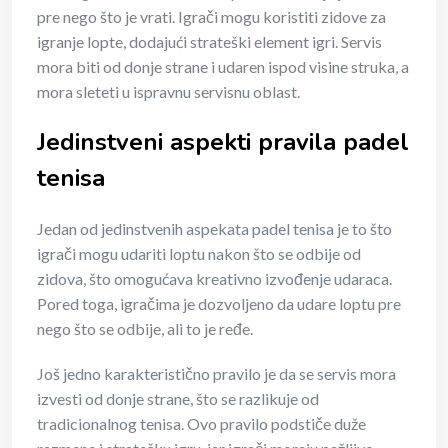
pre nego što je vrati. Igrači mogu koristiti zidove za
igranje lopte, dodajući strateški element igri. Servis
mora biti od donje strane i udaren ispod visine struka, a
mora sleteti u ispravnu servisnu oblast.
Jedinstveni aspekti pravila padel
tenisa
Jedan od jedinstvenih aspekata padel tenisa je to što
igrači mogu udariti loptu nakon što se odbije od
zidova, što omogućava kreativno izvođenje udaraca.
Pored toga, igračima je dozvoljeno da udare loptu pre
nego što se odbije, ali to je ređe.
Još jedno karakteristično pravilo je da se servis mora
izvesti od donje strane, što se razlikuje od
tradicionalnog tenisa. Ovo pravilo podstiče duže