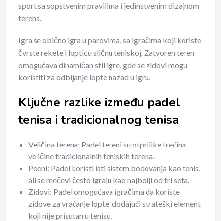
sport sa sopstvenim pravilima i jedinstvenim dizajnom
terena.
Igra se obično igra u parovima, sa igračima koji koriste
čvrste rekete i lopticu sličnu teniskoj. Zatvoren teren
omogućava dinamičan stil igre, gde se zidovi mogu
koristiti za odbijanje lopte nazad u igru.
Ključne razlike između padel
tenisa i tradicionalnog tenisa
Veličina terena: Padel tereni su otprilike trećina
veličine tradicionalnih teniskih terena.
Poeni: Padel koristi isti sistem bodovanja kao tenis,
ali se mečevi često igraju kao najbolji od tri seta.
Zidovi: Padel omogućava igračima da koriste
zidove za vraćanje lopte, dodajući strateški element
koji nije prisutan u tenisu.