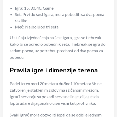
Igra: 15, 30, 40, Game
Set: Prvi do šest igara, mora pobediti sa dva poena
razlike
Meč: Najbolji od tri seta
U slučaju izjednačenja na šest igara, igra se tiebreak
kako bi se odredio pobednik seta. Tiebreak se igra do
sedam poena, uz potrebnu prednost od dva poena za
pobedu.
Pravila igre i dimenzije terena
Padel teren meri 20 metara dužine i 10 metara širine,
zatvoren je staklenim zidovima i žičanom mrežom.
Igrači serviraju sa pozadi servisne linije, ciljajući da
loptu udare dijagonalno u servisni kut protivnika.
Svaki igrač mora dozvoliti lopti da se odbije jednom