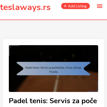
to
teslaways.rs
Add Listing
content
Padel tenis: Servis za poče