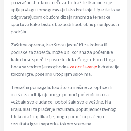
prozračnost tokom mečeva. Potražite tkanine koje
upijaju vlagu i omogućavaju lako kretanje. Uparite to sa
odgovarajućom obućom dizajniranom za terenske
sportove kako biste obezbedili potrebnu prionljivost i
podršku.
Zaštitna oprema, kao što su jastučići za kolena ili
podrške za zapešća, može biti korisna za početnike
kako bi se sprečile povrede dok uče igru. Pored toga,
boca sa vodom je neophodna
za održavanje
hidratacije
tokom igre, posebno u toplijim uslovima.
Trenažna pomagala, kao što su mašine za loptice ili
mreže za odbijanje, mogu pomoći početnicima da
vežbaju svoje udarce i poboljšaju svoje veštine. Na
kraju, alati za praćenje rezultata, poput jednostavnog
bloknota ili aplikacije, mogu pomoći u praćenju
rezultata igre i napretka tokom vremena.