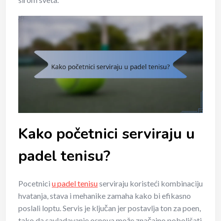
Kako početnici serviraju u
padel tenisu?
Pocetnici
u padel tenisu
serviraju koristeći kombinaciju
hvatanja, stava i mehanike zamaha kako bi efikasno
poslali loptu. Servis je ključan jer postavlja ton za poen,
tako da savladavanje osnova može značajno poboljšati