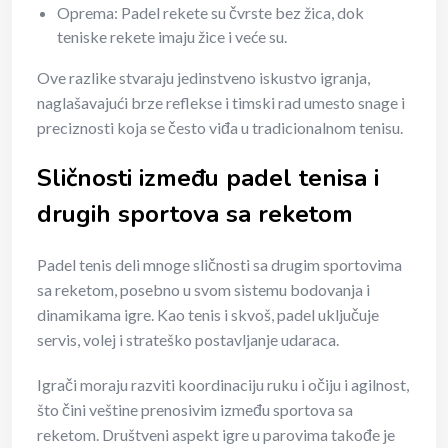
Oprema: Padel rekete su čvrste bez žica, dok
teniske rekete imaju žice i veće su.
Ove razlike stvaraju jedinstveno iskustvo igranja,
naglašavajući brze reflekse i timski rad umesto snage i
preciznosti koja se često viđa u tradicionalnom tenisu.
Sličnosti između padel tenisa i
drugih sportova sa reketom
Padel tenis deli mnoge sličnosti sa drugim sportovima
sa reketom, posebno u svom sistemu bodovanja i
dinamikama igre. Kao tenis i skvoš, padel uključuje
servis, volej i strateško postavljanje udaraca.
Igrači moraju razviti koordinaciju ruku i očiju i agilnost,
što čini veštine prenosivim između sportova sa
reketom. Društveni aspekt igre u parovima takođe je