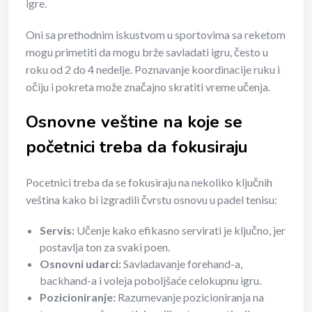
igre.
Oni sa prethodnim iskustvom u sportovima sa reketom
mogu primetiti da mogu brže savladati igru, često u
roku od 2 do 4 nedelje. Poznavanje koordinacije ruku i
očiju i pokreta može značajno skratiti vreme učenja.
Osnovne veštine na koje se
početnici treba da fokusiraju
Pocetnici treba da se fokusiraju na nekoliko ključnih
veština kako bi izgradili čvrstu osnovu u padel tenisu:
Servis:
Učenje kako efikasno servirati je ključno, jer
postavlja ton za svaki poen.
Osnovni udarci:
Savladavanje forehand-a,
backhand-a i voleja poboljšaće celokupnu igru.
Pozicioniranje:
Razumevanje pozicioniranja na