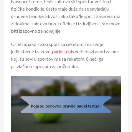
Nasuprot tome, tenis zahteva širi spektar veština i
fizičke kondicije, često traje duže da se savladaju
osnovne tehnike. Skvoš, iako takođe sport zasnovan na
zidovima, zahteva brze reflekse i izdržljivost, što može
biti izazovno za novajlije.
U celini, iako svaki sport sa reketom ima svoje
jedinstvene izazove,
padel tenis
nudi blaži uvod za one
koji su novi u sportovima sa reketom, čineći ga
privlačnom opcijom za početnike.