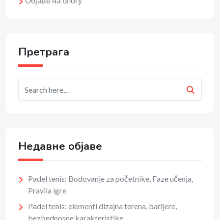
Објаве на блогу
Претрага
Недавне објаве
Padel tenis: Bodovanje za početnike, Faze učenja,
Pravila igre
Padel tenis: elementi dizajna terena, barijere,
bezbednosne karakteristike