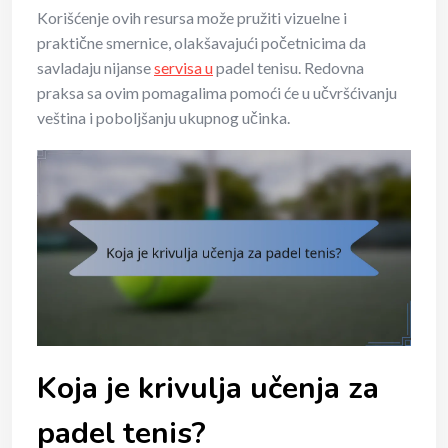
Korišćenje ovih resursa može pružiti vizuelne i
praktične smernice, olakšavajući početnicima da
savladaju nijanse
servisa u
padel tenisu. Redovna
praksa sa ovim pomagalima pomoći će u učvršćivanju
veština i poboljšanju ukupnog učinka.
Koja je krivulja učenja za
padel tenis?