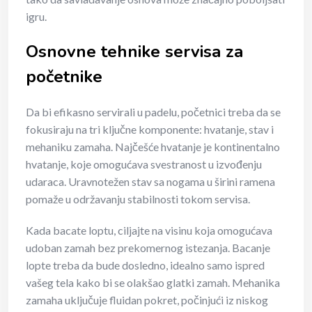
igru.
Osnovne tehnike servisa za
početnike
Da bi efikasno servirali u padelu, početnici treba da se
fokusiraju na tri ključne komponente: hvatanje, stav i
mehaniku zamaha. Najčešće hvatanje je kontinentalno
hvatanje, koje omogućava svestranost u izvođenju
udaraca. Uravnotežen stav sa nogama u širini ramena
pomaže u održavanju stabilnosti tokom servisa.
Kada bacate loptu, ciljajte na visinu koja omogućava
udoban zamah bez prekomernog istezanja. Bacanje
lopte treba da bude dosledno, idealno samo ispred
vašeg tela kako bi se olakšao glatki zamah. Mehanika
zamaha uključuje fluidan pokret, počinjući iz niskog