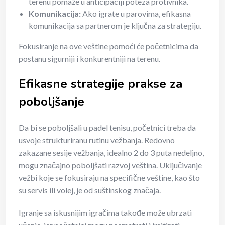
terenu pomaže u anticipaciji poteza protivnika.
Komunikacija:
Ako igrate u parovima, efikasna
komunikacija sa partnerom je ključna za strategiju.
Fokusiranje na ove veštine pomoći će početnicima da
postanu sigurniji i konkurentniji na terenu.
Efikasne strategije prakse za
poboljšanje
Da bi se poboljšali u padel tenisu, početnici treba da
usvoje strukturiranu rutinu vežbanja. Redovno
zakazane sesije vežbanja, idealno 2 do 3 puta nedeljno,
mogu značajno poboljšati razvoj veština. Uključivanje
vežbi koje se fokusiraju na specifične veštine, kao što
su servis ili volej, je od suštinskog značaja.
Igranje sa iskusnijim igračima takođe može ubrzati