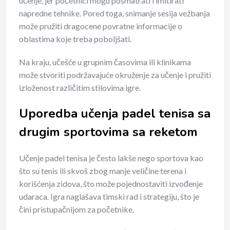
učenje, jer početnici mogu posmatrati i imitirati
napredne tehnike. Pored toga, snimanje sesija vežbanja
može pružiti dragocene povratne informacije o
oblastima koje treba poboljšati.
Na kraju, učešće u grupnim časovima ili klinikama
može stvoriti podržavajuće okruženje za učenje i pružiti
izloženost različitim stilovima igre.
Uporedba učenja padel tenisa sa
drugim sportovima sa reketom
Učenje padel tenisa je često lakše nego sportova kao
što su tenis ili skvoš zbog manje veličine terena i
korišćenja zidova, što može pojednostaviti izvođenje
udaraca. Igra naglašava timski rad i strategiju, što je
čini pristupačnijom za početnike.