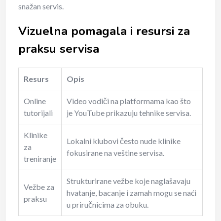
snažan servis.
Vizuelna pomagala i resursi za
praksu servisa
Resurs
Opis
Online
Video vodiči na platformama kao što
tutorijali
je YouTube prikazuju tehnike servisa.
Klinike
Lokalni klubovi često nude klinike
za
fokusirane na veštine servisa.
treniranje
Strukturirane vežbe koje naglašavaju
Vežbe za
hvatanje, bacanje i zamah mogu se naći
praksu
u priručnicima za obuku.