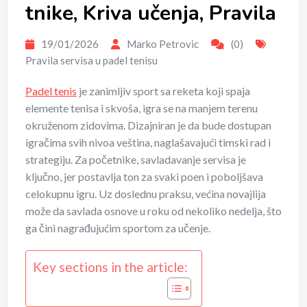
tnike, Kriva učenja, Pravila
19/01/2026
Marko Petrovic
(0)
Pravila servisa u padel tenisu
Padel tenis
je zanimljiv sport sa reketa koji spaja
elemente tenisa i skvoša, igra se na manjem terenu
okruženom zidovima. Dizajniran je da bude dostupan
igračima svih nivoa veština, naglašavajući timski rad i
strategiju. Za početnike, savladavanje servisa je
ključno, jer postavlja ton za svaki poen i poboljšava
celokupnu igru. Uz doslednu praksu, većina novajlija
može da savlada osnove u roku od nekoliko nedelja, što
ga čini nagrađujućim sportom za učenje.
Key sections in the article: