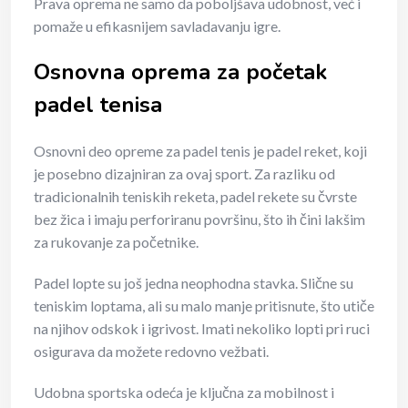
Prava oprema ne samo da poboljšava udobnost, već i
pomaže u efikasnijem savladavanju igre.
Osnovna oprema za početak
padel tenisa
Osnovni deo opreme za padel tenis je padel reket, koji
je posebno dizajniran za ovaj sport. Za razliku od
tradicionalnih teniskih reketa, padel rekete su čvrste
bez žica i imaju perforiranu površinu, što ih čini lakšim
za rukovanje za početnike.
Padel lopte su još jedna neophodna stavka. Slične su
teniskim loptama, ali su malo manje pritisnute, što utiče
na njihov odskok i igrivost. Imati nekoliko lopti pri ruci
osigurava da možete redovno vežbati.
Udobna sportska odeća je ključna za mobilnost i