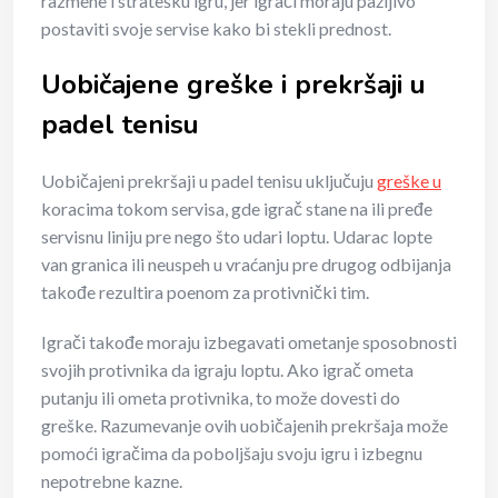
razmene i stratešku igru, jer igrači moraju pažljivo
postaviti svoje servise kako bi stekli prednost.
Uobičajene greške i prekršaji u
padel tenisu
Uobičajeni prekršaji u padel tenisu uključuju
greške u
koracima tokom servisa, gde igrač stane na ili pređe
servisnu liniju pre nego što udari loptu. Udarac lopte
van granica ili neuspeh u vraćanju pre drugog odbijanja
takođe rezultira poenom za protivnički tim.
Igrači takođe moraju izbegavati ometanje sposobnosti
svojih protivnika da igraju loptu. Ako igrač ometa
putanju ili ometa protivnika, to može dovesti do
greške. Razumevanje ovih uobičajenih prekršaja može
pomoći igračima da poboljšaju svoju igru i izbegnu
nepotrebne kazne.