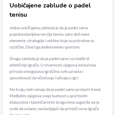
Uobičajene zablude o padel
tenisu
Jedna uobičajena zabluda je da je padel samo
pojednostavljena verzija tenisa. Iako deli neke
elemente, strategije i veštine koje su potrebne su
različite, čineći ga jedinstvenim sportom.
Druga zabluda je da je padel samo za mlađe ili
atletičnije igrače. U stvarnosti, njegova inkluzivna
priroda omogućava igračima svih uzrasta i
sposobnosti da učestvuju i uživaju u igri.
Na kraju, neki veruju da je padel samo prolazni trend.
Međutim, njegova sveprisutnost u sportskim
klubovima i takmičarskim krugovima sugeriše da je
ovde da ostane, nastavljajući da privlači nove igrače
širom sveta.