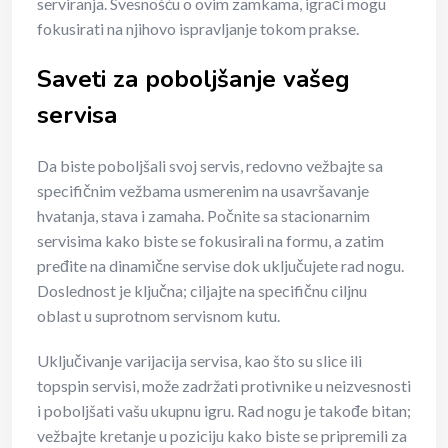
serviranja. Svesnošću o ovim zamkama, igrači mogu
fokusirati na njihovo ispravljanje tokom prakse.
Saveti za poboljšanje vašeg
servisa
Da biste poboljšali svoj servis, redovno vežbajte sa
specifičnim vežbama usmerenim na usavršavanje
hvatanja, stava i zamaha. Počnite sa stacionarnim
servisima kako biste se fokusirali na formu, a zatim
pređite na dinamične servise dok uključujete rad nogu.
Doslednost je ključna; ciljajte na specifičnu ciljnu
oblast u suprotnom servisnom kutu.
Uključivanje varijacija servisa, kao što su slice ili
topspin servisi, može zadržati protivnike u neizvesnosti
i poboljšati vašu ukupnu igru. Rad nogu je takođe bitan;
vežbajte kretanje u poziciju kako biste se pripremili za