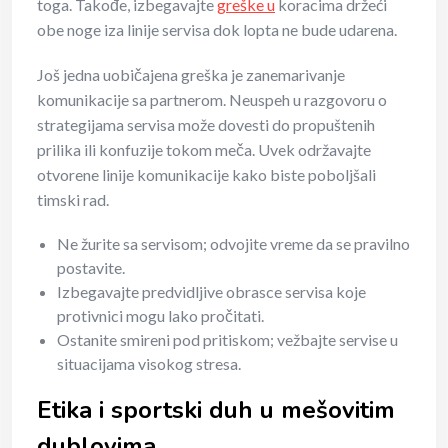
toga. Takođe, izbegavajte
greške u
koracima držeći
obe noge iza linije servisa dok lopta ne bude udarena.
Još jedna uobičajena greška je zanemarivanje
komunikacije sa partnerom. Neuspeh u razgovoru o
strategijama servisa može dovesti do propuštenih
prilika ili konfuzije tokom meča. Uvek održavajte
otvorene linije komunikacije kako biste poboljšali
timski rad.
Ne žurite sa servisom; odvojite vreme da se pravilno
postavite.
Izbegavajte predvidljive obrasce servisa koje
protivnici mogu lako pročitati.
Ostanite smireni pod pritiskom; vežbajte servise u
situacijama visokog stresa.
Etika i sportski duh u mešovitim
dublovima