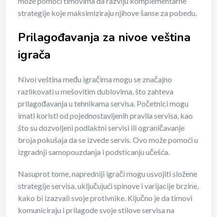
može pomoći timovima da razviju komplementarne
strategije koje maksimiziraju njihove šanse za pobedu.
Prilagođavanja za nivoe veština
igrača
Nivoi veština među igračima mogu se značajno
razlikovati u mešovitim dublovima, što zahteva
prilagođavanja u tehnikama servisa. Početnici mogu
imati koristi od pojednostavljenih pravila servisa, kao
što su dozvoljeni podlaktni servisi ili ograničavanje
broja pokušaja da se izvede servis. Ovo može pomoći u
izgradnji samopouzdanja i podsticanju učešća.
Nasuprot tome, napredniji igrači mogu usvojiti složene
strategije servisa, uključujući spinove i varijacije brzine,
kako bi izazvali svoje protivnike. Ključno je da timovi
komuniciraju i prilagode svoje stilove servisa na