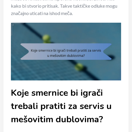
kako bi stvorio pritisak. Takve taktičke odluke mogu
značajno uticati na ishod meča.
Koje smernice bi igrači
trebali pratiti za servis u
mešovitim dublovima?