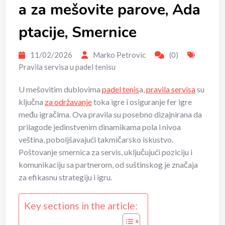
a za mešovite parove, Ada
ptacije, Smernice
11/02/2026
Marko Petrovic
(0)
Pravila servisa u padel tenisu
U mešovitim dublovima
padel tenis
a,
pravila servisa
su
ključna
za održavanje
toka igre i osiguranje fer igre
među igračima. Ova pravila su posebno dizajnirana da
prilagode jedinstvenim dinamikama pola i nivoa
veština, poboljšavajući takmičarsko iskustvo.
Poštovanje smernica za servis, uključujući poziciju i
komunikaciju sa partnerom, od suštinskog je značaja
za efikasnu strategiju i igru.
Key sections in the article: