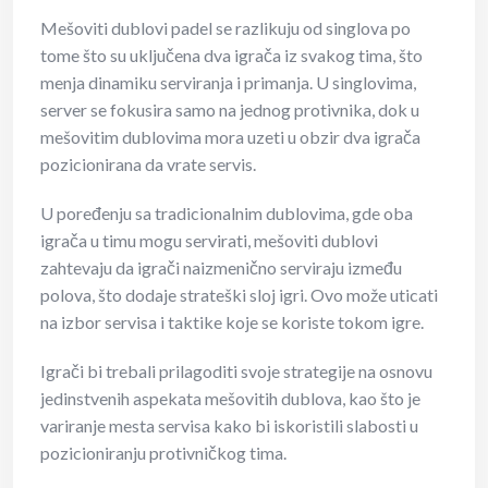
Mešoviti dublovi padel se razlikuju od singlova po
tome što su uključena dva igrača iz svakog tima, što
menja dinamiku serviranja i primanja. U singlovima,
server se fokusira samo na jednog protivnika, dok u
mešovitim dublovima mora uzeti u obzir dva igrača
pozicionirana da vrate servis.
U poređenju sa tradicionalnim dublovima, gde oba
igrača u timu mogu servirati, mešoviti dublovi
zahtevaju da igrači naizmenično serviraju između
polova, što dodaje strateški sloj igri. Ovo može uticati
na izbor servisa i taktike koje se koriste tokom igre.
Igrači bi trebali prilagoditi svoje strategije na osnovu
jedinstvenih aspekata mešovitih dublova, kao što je
variranje mesta servisa kako bi iskoristili slabosti u
pozicioniranju protivničkog tima.