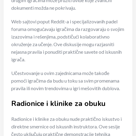
drugim igračima može pružiti uvide koje zvanični
dokumenti možda ne pokrivaju.
Web sajtovi poput Reddit-a i specijalizovanih padel
foruma omogućavaju igračima da razgovaraju o svojim
izazovima i rešenjima, podstičući kolaborativno
okruženje za učenje. Ove diskusije mogu razjasniti
nejasna pravila i ponuditi praktične savete od iskusnih
igrača.
Učestvovanje u ovim zajednicama može takođe
pomoći igračima da budu u toku sa svim promenama
pravila ili novim trendovima u igri mešovitih dublova.
Radionice i klinike za obuku
Radionice i klinike za obuku nude praktično iskustvo i
direktne smernice od iskusnih instruktora. Ove sesije
često uključuju praktične demonstracije tehnika