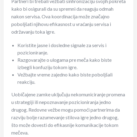
Partneri bi trebali vežbati sinhronizaciju svojih pokreta
kako bi osigurali da su spremni da reaguju odmah
nakon servisa. Ova koordinacija može značajno
poboljšati njihovu efikasnost u vraćanju servisa i
održavanju toka igre.
Koristite jasne i dosledne signale za servis i
pozicioniranje.
Razgovarajte o ulogama pre meča kako biste
izbegli konfuziju tokom igre.
Vežbajte vreme zajedno kako biste poboljšali
reakciju.
Uobičajene zamke uključuju nekomuniciranje promena
u strategiji ili nepoznavanje pozicioniranja jedno
drugog. Redovne vežbe mogu pomoći partnerima da
razviju bolje razumevanje stilova igre jedno drugog,
što može dovesti do efikasnije komunikacije tokom
mečeva.