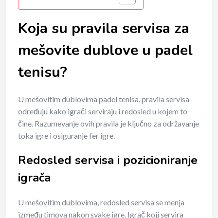
Koja su pravila servisa za
mešovite dublove u padel
tenisu?
U mešovitim dublovima padel tenisa, pravila servisa
određuju kako igrači serviraju i redosled u kojem to
čine. Razumevanje ovih pravila je ključno za održavanje
toka igre i osiguranje fer igre.
Redosled servisa i pozicioniranje
igrača
U mešovitim dublovima, redosled servisa se menja
između timova nakon svake igre. Igrač koji servira