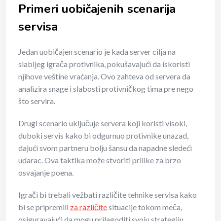
Primeri uobičajenih scenarija
servisa
Jedan uobičajen scenario je kada server cilja na
slabijeg igrača protivnika, pokušavajući da iskoristi
njihove veštine vraćanja. Ovo zahteva od servera da
analizira snage i slabosti protivničkog tima pre nego
što servira.
Drugi scenario uključuje servera koji koristi visoki,
duboki servis kako bi odgurnuo protivnike unazad,
dajući svom partneru bolju šansu da napadne sledeći
udarac. Ova taktika može stvoriti prilike za brzo
osvajanje poena.
Igrači bi trebali vežbati različite tehnike servisa kako
bi se pripremili
za različite
situacije tokom meča,
osiguravajući da mogu prilagoditi svoju strategiju