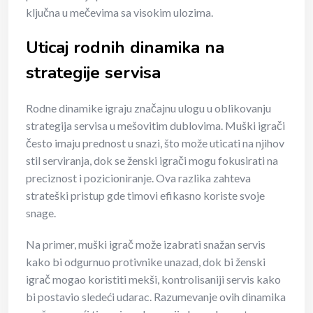
ključna u mečevima sa visokim ulozima.
Uticaj rodnih dinamika na
strategije servisa
Rodne dinamike igraju značajnu ulogu u oblikovanju
strategija servisa u mešovitim dublovima. Muški igrači
često imaju prednost u snazi, što može uticati na njihov
stil serviranja, dok se ženski igrači mogu fokusirati na
preciznost i pozicioniranje. Ova razlika zahteva
strateški pristup gde timovi efikasno koriste svoje
snage.
Na primer, muški igrač može izabrati snažan servis
kako bi odgurnuo protivnike unazad, dok bi ženski
igrač mogao koristiti mekši, kontrolisaniji servis kako
bi postavio sledeći udarac. Razumevanje ovih dinamika