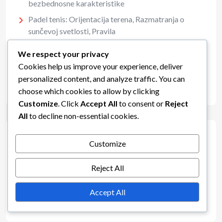
bezbednosne karakteristike
Padel tenis: Orijentacija terena, Razmatranja o
sunčevoj svetlosti, Pravila
Padel tenis: Tipovi površina terena, Materijali,
We respect your privacy
Uslovi igranja
Cookies help us improve your experience, deliver
Padel tenis: Propisi o vremenu servisa, Kašnjenja,
personalized content, and analyze traffic. You can
Kazne
choose which cookies to allow by clicking
Customize
. Click
Accept All
to consent or
Reject
All
to decline non-essential cookies.
Категорије
Customize
Reject All
Dimenzije terena za padel tenis
Pravila bodovanja u padel tenisu
Accept All
Pravila servisa u padel tenisu