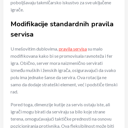
poboljšavaju takmičarsko iskustvo za sve uključene
igrače.
Modifikacije standardnih pravila
servisa
U mešovitim dublovima,
pravila servisa
su malo
modifikovana kako bi se promovisala ravnoteža i fer
igra. Obično, server mora naizmenično servirati
između muških i ženskih igrača, osiguravajući da svako
polu ima jednake šanse da servira. Ova rotacija ne
samo da dodaje strateški element, već i podstiče timski
rad.
Pored toga, dimenzije kutije za servis ostaju iste, ali
igrači mogu birati da serviraju sa bilo koje strane
terena, omogućavajući taktičke prednosti na osnovu
pozicioniranja protivnika. Ova fleksibilnost može biti