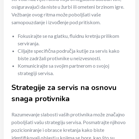
osiguravajući da niste u žurbi ili ometeni brzinom igre.
Vežbanje ovog ritma može poboljšati vaše
samopouzdanje i izvođenje pod pritiskom.
Fokusirajte se na glatku, fluidnu kretnju prilikom
serviranja.
Ciljajte specifična područja kutije za servis kako
biste zadržali protivnike u neizvesnosti.
Komunicirajte sa svojim partnerom o svojoj
strategiji servisa.
Strategije za servis na osnovu
snaga protivnika
Razumevanje slabosti vaših protivnika može značajno
poboljšati vašu strategiju servisa. Posmatrajte njihovo
pozicioniranje i obrasce kretanja kako biste
identifikovali oblasti u kojima se bore, kao što su