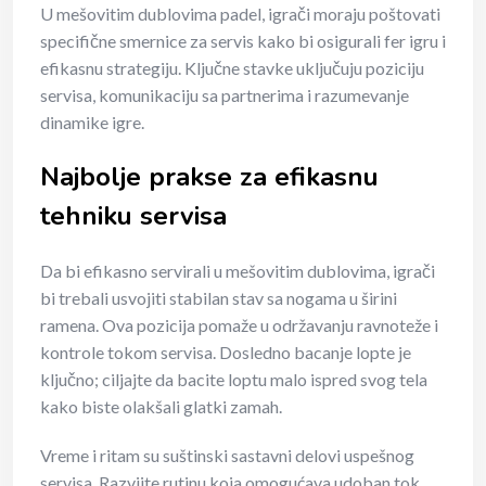
U mešovitim dublovima padel, igrači moraju poštovati
specifične smernice za servis kako bi osigurali fer igru i
efikasnu strategiju. Ključne stavke uključuju poziciju
servisa, komunikaciju sa partnerima i razumevanje
dinamike igre.
Najbolje prakse za efikasnu
tehniku servisa
Da bi efikasno servirali u mešovitim dublovima, igrači
bi trebali usvojiti stabilan stav sa nogama u širini
ramena. Ova pozicija pomaže u održavanju ravnoteže i
kontrole tokom servisa. Dosledno bacanje lopte je
ključno; ciljajte da bacite loptu malo ispred svog tela
kako biste olakšali glatki zamah.
Vreme i ritam su suštinski sastavni delovi uspešnog
servisa. Razvijte rutinu koja omogućava udoban tok,