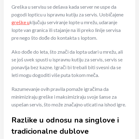
Greška u servisu se dešava kada server ne uspe da
pogodi lopticu u ispravnu kutiju za servis. Uobičajene
greške u
ključuju serviranje lopte u mrežu, udaranje
lopte van granica ili stajanje na ili preko linije servisa
pre nego što dođe do kontakta s loptom.
Ako dođe do leta, što znači da lopta udari u mrežu, ali
se još uvek spusti u ispravnu kutiju za servis, servis se
ponavlja bez kazne. Igrači bi trebali biti svesni da se
leti mogu dogoditi više puta tokom meča.
Razumevanje ovih pravila pomaže igračima da
minimiziraju greške i maksimiziraju svoje šanse za
uspešan servis, što može značajno uticati na ishod igre.
Razlike u odnosu na singlove i
tradicionalne dublove