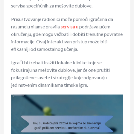
servisa specifičnih za mešovite dublove.
Prisustvovanje radionici može pomoći igračima da
razumeju nijanse pravila
servisa u
podržavajućem
okruženju, gde mogu vežbati i dobiti trenutne povratne
informacije. Ovaj interaktivan pristup može biti
efikasniji od samostalnog učenja.
Igrači bi trebali tražiti lokalne klinike koje se
fokusiraju na mešovite dublove, jer će one pružiti
prilagođene savete i strategije koje odgovaraju
jedinstvenim dinamikama timske igre.