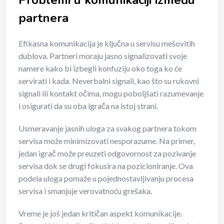
partnera
Efikasna komunikacija je ključna u servisu mešovitih
dublova. Partneri moraju jasno signalizovati svoje
namere kako bi izbegli konfuziju oko toga ko će
servirati i kada. Neverbalni signali, kao što su rukovni
signali ili kontakt očima, mogu poboljšati razumevanje
i osigurati da su oba igrača na istoj strani.
Usmeravanje jasnih uloga za svakog partnera tokom
servisa može minimizovati nesporazume. Na primer,
jedan igrač može preuzeti odgovornost za pozivanje
servisa dok se drugi fokusira na pozicioniranje. Ova
podela uloga pomaže u pojednostavljivanju procesa
servisa i smanjuje verovatnoću grešaka.
Vreme je još jedan kritičan aspekt komunikacije.