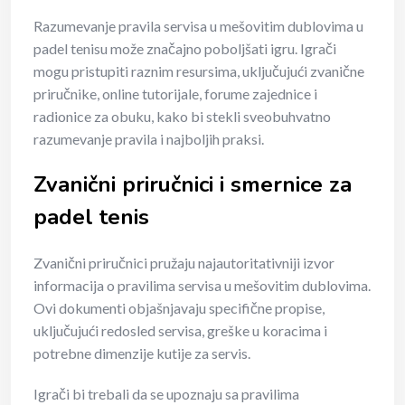
Razumevanje pravila servisa u mešovitim dublovima u
padel tenisu može značajno poboljšati igru. Igrači
mogu pristupiti raznim resursima, uključujući zvanične
priručnike, online tutorijale, forume zajednice i
radionice za obuku, kako bi stekli sveobuhvatno
razumevanje pravila i najboljih praksi.
Zvanični priručnici i smernice za
padel tenis
Zvanični priručnici pružaju najautoritativniji izvor
informacija o pravilima servisa u mešovitim dublovima.
Ovi dokumenti objašnjavaju specifične propise,
uključujući redosled servisa, greške u koracima i
potrebne dimenzije kutije za servis.
Igrači bi trebali da se upoznaju sa pravilima