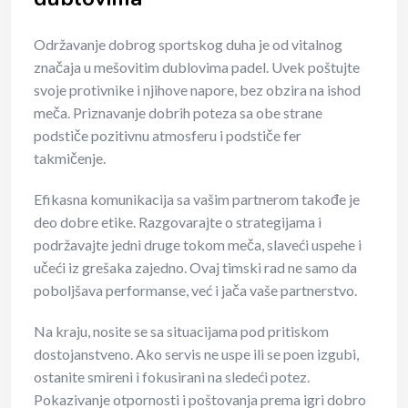
Održavanje dobrog sportskog duha je od vitalnog
značaja u mešovitim dublovima padel. Uvek poštujte
svoje protivnike i njihove napore, bez obzira na ishod
meča. Priznavanje dobrih poteza sa obe strane
podstiče pozitivnu atmosferu i podstiče fer
takmičenje.
Efikasna komunikacija sa vašim partnerom takođe je
deo dobre etike. Razgovarajte o strategijama i
podržavajte jedni druge tokom meča, slaveći uspehe i
učeći iz grešaka zajedno. Ovaj timski rad ne samo da
poboljšava performanse, već i jača vaše partnerstvo.
Na kraju, nosite se sa situacijama pod pritiskom
dostojanstveno. Ako servis ne uspe ili se poen izgubi,
ostanite smireni i fokusirani na sledeći potez.
Pokazivanje otpornosti i poštovanja prema igri dobro