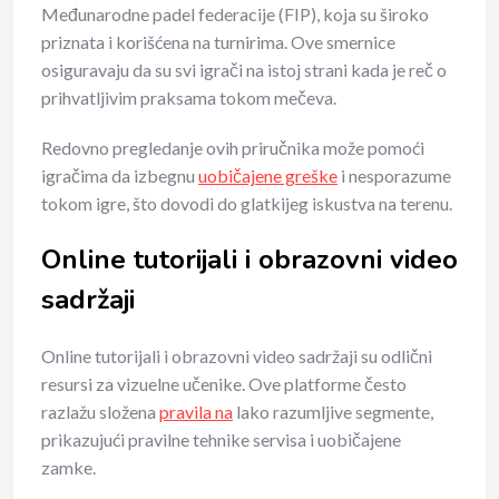
Međunarodne padel federacije (FIP), koja su široko
priznata i korišćena na turnirima. Ove smernice
osiguravaju da su svi igrači na istoj strani kada je reč o
prihvatljivim praksama tokom mečeva.
Redovno pregledanje ovih priručnika može pomoći
igračima da izbegnu
uobičajene greške
i nesporazume
tokom igre, što dovodi do glatkijeg iskustva na terenu.
Online tutorijali i obrazovni video
sadržaji
Online tutorijali i obrazovni video sadržaji su odlični
resursi za vizuelne učenike. Ove platforme često
razlažu složena
pravila na
lako razumljive segmente,
prikazujući pravilne tehnike servisa i uobičajene
zamke.