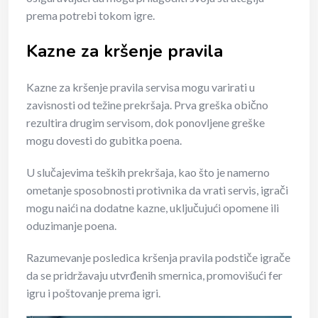
prema potrebi tokom igre.
Kazne za kršenje pravila
Kazne za kršenje pravila servisa mogu varirati u
zavisnosti od težine prekršaja. Prva greška obično
rezultira drugim servisom, dok ponovljene greške
mogu dovesti do gubitka poena.
U slučajevima teških prekršaja, kao što je namerno
ometanje sposobnosti protivnika da vrati servis, igrači
mogu naići na dodatne kazne, uključujući opomene ili
oduzimanje poena.
Razumevanje posledica kršenja pravila podstiče igrače
da se pridržavaju utvrđenih smernica, promovišući fer
igru i poštovanje prema igri.