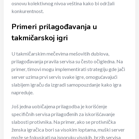
osnovu kolektivnog nivoa veština kako bi održali
konkurentnost.
Primeri prilagođavanja u
takmičarskoj igri
U takmičarskim mečevima mešovitih dublova,
prilagođavanja pravila servisa su često očigledna. Na
primer, timovi mogu implementirati strategiju gde jači
server uzima prvi servis svake igre, omogućavajući
slabijem igraču da izgradi samopouzdanje kako igra
napreduje.
Još jedna uobičajena prilagodba je korišćenje
specifičnih servisa prilagođenih za iskorišćavanje
slabosti protivnika. Na primer, ako se protivnička
ženska igračica bori sa visokim loptama, muški server
može se fokusirati na isporuku visokih, brzih servisa