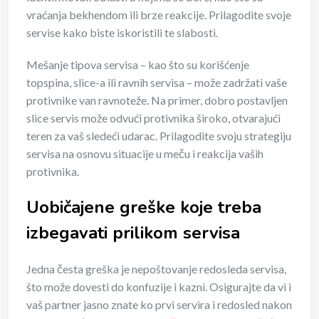
vraćanja bekhendom ili brze reakcije. Prilagodite svoje
servise kako biste iskoristili te slabosti.
Mešanje tipova servisa – kao što su korišćenje
topspina, slice-a ili ravnih servisa – može zadržati vaše
protivnike van ravnoteže. Na primer, dobro postavljen
slice servis može odvući protivnika široko, otvarajući
teren za vaš sledeći udarac. Prilagodite svoju strategiju
servisa na osnovu situacije u meču i reakcija vaših
protivnika.
Uobičajene greške koje treba
izbegavati prilikom servisa
Jedna česta greška je nepoštovanje redosleda servisa,
što može dovesti do konfuzije i kazni. Osigurajte da vi i
vaš partner jasno znate ko prvi servira i redosled nakon