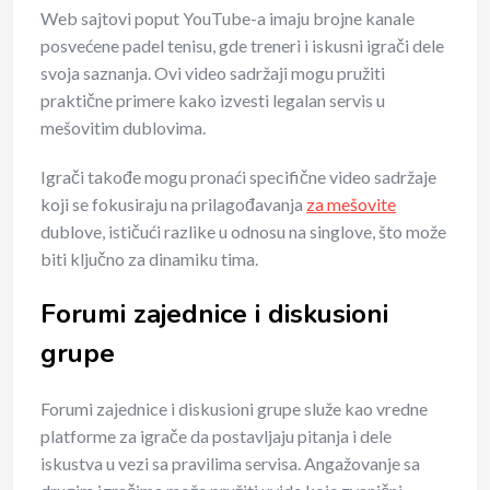
Web sajtovi poput YouTube-a imaju brojne kanale
posvećene padel tenisu, gde treneri i iskusni igrači dele
svoja saznanja. Ovi video sadržaji mogu pružiti
praktične primere kako izvesti legalan servis u
mešovitim dublovima.
Igrači takođe mogu pronaći specifične video sadržaje
koji se fokusiraju na prilagođavanja
za mešovite
dublove, ističući razlike u odnosu na singlove, što može
biti ključno za dinamiku tima.
Forumi zajednice i diskusioni
grupe
Forumi zajednice i diskusioni grupe služe kao vredne
platforme za igrače da postavljaju pitanja i dele
iskustva u vezi sa pravilima servisa. Angažovanje sa